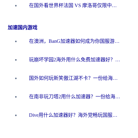
在国外看世界杯法国 VS 摩洛哥仅限中国大陆？海外党这样看中文解说赛事不卡顿
加速国内游戏
在澳洲，BanG加速器如何成为你国服游戏的“时光机”？
玩崩坏学园2海外用什么免费加速器好？2026海外党亲测国服游戏加速指南
国外如何玩新笑傲江湖不卡？一份给海外游子的终极网络指南
在南非玩刀塔2用什么加速器？一份给海外游子的终极生存指南
Dive用什么加速器好？海外党畅玩国服游戏的终极避坑指南