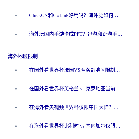
ChickCN和GoLink好用吗？海外党如何选对回国加速器
海外玩国内手游卡成PPT？迅游和奇游手游哪个好？一篇讲透回国加速器怎么选
海外地区限制
在国外看世界杯法国VS摩洛哥地区限制？这篇指南让你流畅看中文解说无压力
在国外看世界杯英格兰 vs 克罗地亚当前地区不可播放？这篇指南帮你搞定所有海外观赛难题
在海外看央视频世界杯仅限中国大陆？这篇指南帮你解锁中文解说+无卡顿直播
在海外看世界杯比利时 vs 塞内加尔仅限中国大陆？我找到了最流畅的中文解说之路