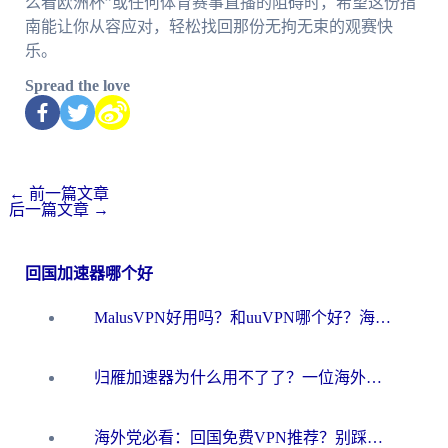
么看欧洲杯”或任何体育赛事直播的阻碍时，希望这份指
南能让你从容应对，轻松找回那份无拘无束的观赛快
乐。
Spread the love
←
前一篇文章
后一篇文章
→
回国加速器哪个好
MalusVPN好用吗？和uuVPN哪个好？海外党无缝访问国内资源的真实对比与选择指南
归雁加速器为什么用不了了？一位海外游子的真实困惑与技术解答
海外党必看：回国免费VPN推荐？别踩坑！教你选对加速器无缝刷国内资源