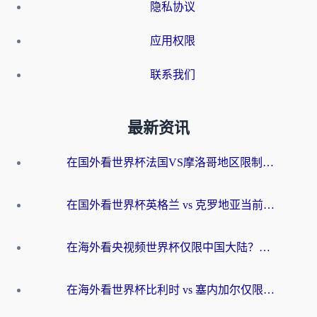
隐私协议
应用权限
联系我们
最新资讯
在国外看世界杯法国VS摩洛哥地区限制？这篇指南让你流畅看中文解说无压力
在国外看世界杯英格兰 vs 克罗地亚当前地区不可播放？这篇指南帮你搞定所有海外观赛难题
在海外看央视频世界杯仅限中国大陆？这篇指南帮你解锁中文解说+无卡顿直播
在海外看世界杯比利时 vs 塞内加尔仅限中国大陆？我找到了最流畅的中文解说之路