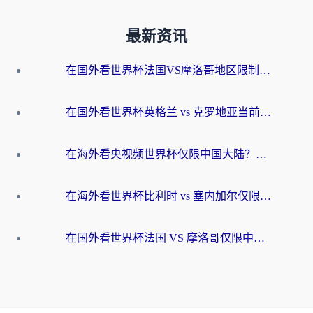
最新资讯
在国外看世界杯法国VS摩洛哥地区限制？这篇指南让你流畅看中文解说无压力
在国外看世界杯英格兰 vs 克罗地亚当前地区不可播放？这篇指南帮你搞定所有海外观赛难题
在海外看央视频世界杯仅限中国大陆？这篇指南帮你解锁中文解说+无卡顿直播
在海外看世界杯比利时 vs 塞内加尔仅限中国大陆？我找到了最流畅的中文解说之路
在国外看世界杯法国 VS 摩洛哥仅限中国大陆？海外党这样看中文解说赛事不卡顿