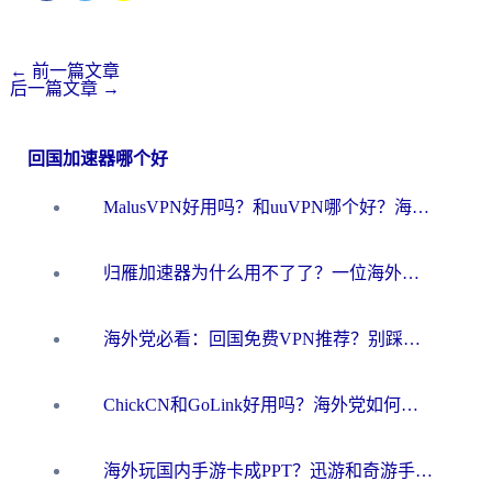
←
前一篇文章
后一篇文章
→
回国加速器哪个好
MalusVPN好用吗？和uuVPN哪个好？海外党无缝访问国内资源的真实对比与选择指南
归雁加速器为什么用不了了？一位海外游子的真实困惑与技术解答
海外党必看：回国免费VPN推荐？别踩坑！教你选对加速器无缝刷国内资源
ChickCN和GoLink好用吗？海外党如何选对回国加速器
海外玩国内手游卡成PPT？迅游和奇游手游哪个好？一篇讲透回国加速器怎么选