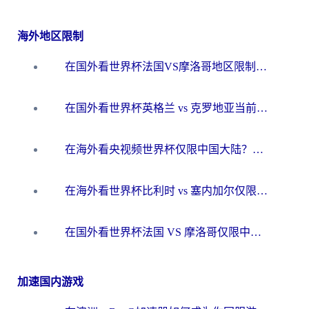
海外地区限制
在国外看世界杯法国VS摩洛哥地区限制？这篇指南让你流畅看中文解说无压力
在国外看世界杯英格兰 vs 克罗地亚当前地区不可播放？这篇指南帮你搞定所有海外观赛难题
在海外看央视频世界杯仅限中国大陆？这篇指南帮你解锁中文解说+无卡顿直播
在海外看世界杯比利时 vs 塞内加尔仅限中国大陆？我找到了最流畅的中文解说之路
在国外看世界杯法国 VS 摩洛哥仅限中国大陆？海外党这样看中文解说赛事不卡顿
加速国内游戏