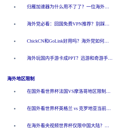
归雁加速器为什么用不了了？一位海外游子的真实困惑与技术解答
海外党必看：回国免费VPN推荐？别踩坑！教你选对加速器无缝刷国内资源
ChickCN和GoLink好用吗？海外党如何选对回国加速器
海外玩国内手游卡成PPT？迅游和奇游手游哪个好？一篇讲透回国加速器怎么选
海外地区限制
在国外看世界杯法国VS摩洛哥地区限制？这篇指南让你流畅看中文解说无压力
在国外看世界杯英格兰 vs 克罗地亚当前地区不可播放？这篇指南帮你搞定所有海外观赛难题
在海外看央视频世界杯仅限中国大陆？这篇指南帮你解锁中文解说+无卡顿直播