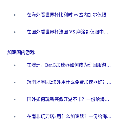
在海外看世界杯比利时 vs 塞内加尔仅限中国大陆？我找到了最流畅的中文解说之路
在国外看世界杯法国 VS 摩洛哥仅限中国大陆？海外党这样看中文解说赛事不卡顿
加速国内游戏
在澳洲，BanG加速器如何成为你国服游戏的“时光机”？
玩崩坏学园2海外用什么免费加速器好？2026海外党亲测国服游戏加速指南
国外如何玩新笑傲江湖不卡？一份给海外游子的终极网络指南
在南非玩刀塔2用什么加速器？一份给海外游子的终极生存指南