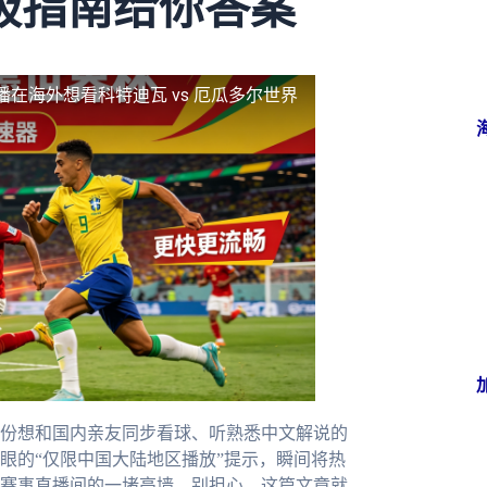
极指南给你答案
播
在海外想看科特迪瓦 vs 厄瓜多尔世界
份想和国内亲友同步看球、听熟悉中文解说的
眼的“仅限中国大陆地区播放”提示，瞬间将热
赛事直播间的一堵高墙。别担心，这篇文章就