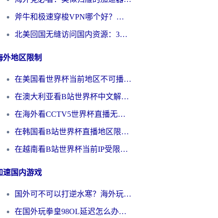
斧牛和极速穿梭VPN哪个好？海外党选回国加速器必看的真实对比与避坑指南
北美回国无缝访问国内资源：3年海外党亲测的加速器选择指南
海外地区限制
在美国看世界杯当前地区不可播放？海外党体育观赛终极指南来了！
在澳大利亚看B站世界杯中文解说仅限中国大陆？这篇指南帮你打破限制看遍赛事
在海外看CCTV5世界杯直播无法播放？这篇指南让你和国内球迷同步呐喊
在韩国看B站世界杯直播地区限制？这篇指南让你告别“当前地区不可播放”
在越南看B站世界杯当前IP受限制？海外党体育观赛终极指南来了
加速国内游戏
国外可不可以打逆水寒？海外玩家国服畅玩终极指南（附漫威荒野乱斗加速方案）
在国外玩拳皇98OL延迟怎么办？海外党亲测有效的低延迟指南