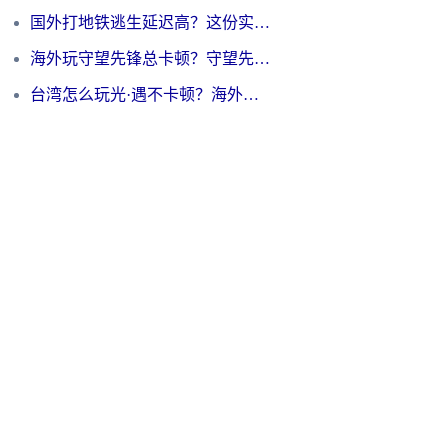
国外打地铁逃生延迟高？这份实测有效的低延迟指南帮你吃鸡
海外玩守望先锋总卡顿？守望先锋游戏加速器在哪里买&避坑指南（附欧洲非洲游戏实测）
台湾怎么玩光·遇不卡顿？海外党国服游戏加速终极攻略（附实测体验）