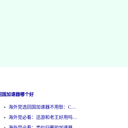
回国加速器哪个好
海外党选回国加速器不用愁：ChickCN和洞见哪个好？一篇搞定所有疑问
海外党必看：迅游和老王好用吗？3分钟选对加速国内网络的加速器
海外党必看：类似归雁的加速器怎么选？一篇搞定无缝访问国内资源