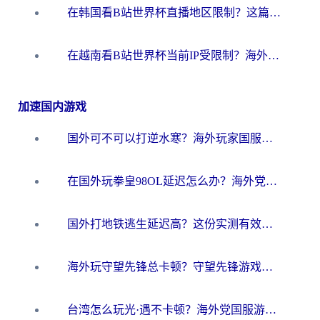
在韩国看B站世界杯直播地区限制？这篇指南让你告别“当前地区不可播放”
在越南看B站世界杯当前IP受限制？海外党体育观赛终极指南来了
加速国内游戏
国外可不可以打逆水寒？海外玩家国服畅玩终极指南（附漫威荒野乱斗加速方案）
在国外玩拳皇98OL延迟怎么办？海外党亲测有效的低延迟指南
国外打地铁逃生延迟高？这份实测有效的低延迟指南帮你吃鸡
海外玩守望先锋总卡顿？守望先锋游戏加速器在哪里买&避坑指南（附欧洲非洲游戏实测）
台湾怎么玩光·遇不卡顿？海外党国服游戏加速终极攻略（附实测体验）