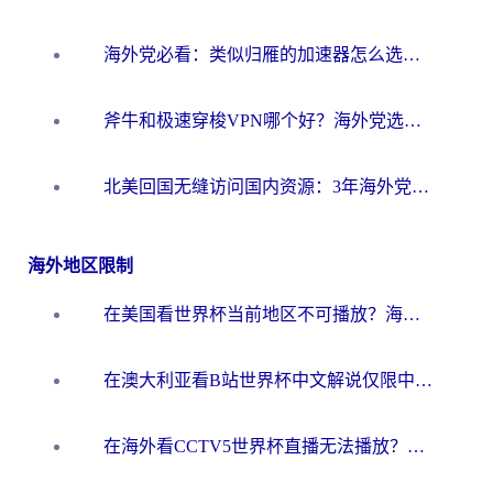
海外党必看：类似归雁的加速器怎么选？一篇搞定无缝访问国内资源
斧牛和极速穿梭VPN哪个好？海外党选回国加速器必看的真实对比与避坑指南
北美回国无缝访问国内资源：3年海外党亲测的加速器选择指南
海外地区限制
在美国看世界杯当前地区不可播放？海外党体育观赛终极指南来了！
在澳大利亚看B站世界杯中文解说仅限中国大陆？这篇指南帮你打破限制看遍赛事
在海外看CCTV5世界杯直播无法播放？这篇指南让你和国内球迷同步呐喊