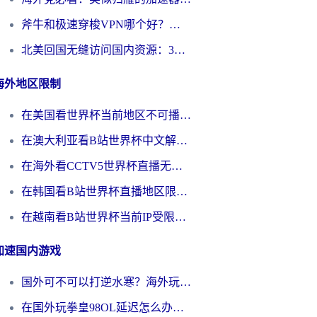
斧牛和极速穿梭VPN哪个好？海外党选回国加速器必看的真实对比与避坑指南
北美回国无缝访问国内资源：3年海外党亲测的加速器选择指南
海外地区限制
在美国看世界杯当前地区不可播放？海外党体育观赛终极指南来了！
在澳大利亚看B站世界杯中文解说仅限中国大陆？这篇指南帮你打破限制看遍赛事
在海外看CCTV5世界杯直播无法播放？这篇指南让你和国内球迷同步呐喊
在韩国看B站世界杯直播地区限制？这篇指南让你告别“当前地区不可播放”
在越南看B站世界杯当前IP受限制？海外党体育观赛终极指南来了
加速国内游戏
国外可不可以打逆水寒？海外玩家国服畅玩终极指南（附漫威荒野乱斗加速方案）
在国外玩拳皇98OL延迟怎么办？海外党亲测有效的低延迟指南