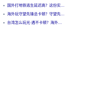
国外打地铁逃生延迟高？这份实测有效的低延迟指南帮你吃鸡
海外玩守望先锋总卡顿？守望先锋游戏加速器在哪里买&避坑指南（附欧洲非洲游戏实测）
台湾怎么玩光·遇不卡顿？海外党国服游戏加速终极攻略（附实测体验）