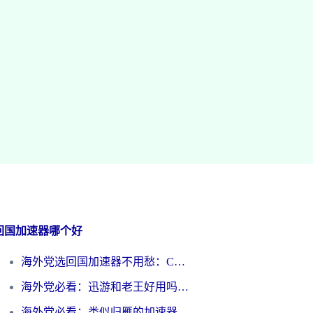
回国加速器哪个好
海外党选回国加速器不用愁：ChickCN和洞见哪个好？一篇搞定所有疑问
海外党必看：迅游和老王好用吗？3分钟选对加速国内网络的加速器
海外党必看：类似归雁的加速器怎么选？一篇搞定无缝访问国内资源