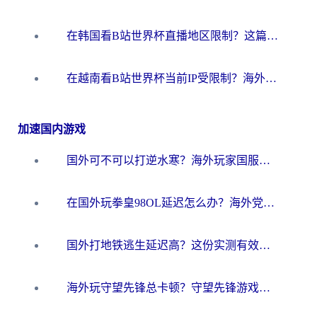
在韩国看B站世界杯直播地区限制？这篇指南让你告别“当前地区不可播放”
在越南看B站世界杯当前IP受限制？海外党体育观赛终极指南来了
加速国内游戏
国外可不可以打逆水寒？海外玩家国服畅玩终极指南（附漫威荒野乱斗加速方案）
在国外玩拳皇98OL延迟怎么办？海外党亲测有效的低延迟指南
国外打地铁逃生延迟高？这份实测有效的低延迟指南帮你吃鸡
海外玩守望先锋总卡顿？守望先锋游戏加速器在哪里买&避坑指南（附欧洲非洲游戏实测）