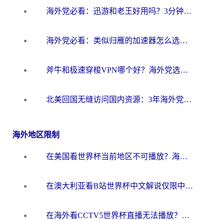
海外党必看：迅游和老王好用吗？3分钟选对加速国内网络的加速器
海外党必看：类似归雁的加速器怎么选？一篇搞定无缝访问国内资源
斧牛和极速穿梭VPN哪个好？海外党选回国加速器必看的真实对比与避坑指南
北美回国无缝访问国内资源：3年海外党亲测的加速器选择指南
海外地区限制
在美国看世界杯当前地区不可播放？海外党体育观赛终极指南来了！
在澳大利亚看B站世界杯中文解说仅限中国大陆？这篇指南帮你打破限制看遍赛事
在海外看CCTV5世界杯直播无法播放？这篇指南让你和国内球迷同步呐喊