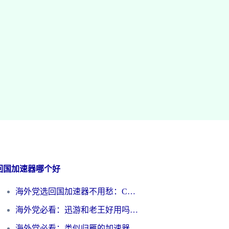
回国加速器哪个好
海外党选回国加速器不用愁：ChickCN和洞见哪个好？一篇搞定所有疑问
海外党必看：迅游和老王好用吗？3分钟选对加速国内网络的加速器
海外党必看：类似归雁的加速器怎么选？一篇搞定无缝访问国内资源