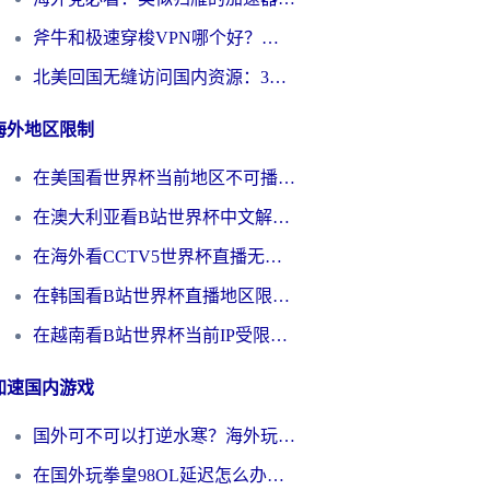
斧牛和极速穿梭VPN哪个好？海外党选回国加速器必看的真实对比与避坑指南
北美回国无缝访问国内资源：3年海外党亲测的加速器选择指南
海外地区限制
在美国看世界杯当前地区不可播放？海外党体育观赛终极指南来了！
在澳大利亚看B站世界杯中文解说仅限中国大陆？这篇指南帮你打破限制看遍赛事
在海外看CCTV5世界杯直播无法播放？这篇指南让你和国内球迷同步呐喊
在韩国看B站世界杯直播地区限制？这篇指南让你告别“当前地区不可播放”
在越南看B站世界杯当前IP受限制？海外党体育观赛终极指南来了
加速国内游戏
国外可不可以打逆水寒？海外玩家国服畅玩终极指南（附漫威荒野乱斗加速方案）
在国外玩拳皇98OL延迟怎么办？海外党亲测有效的低延迟指南