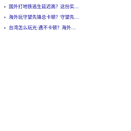
国外打地铁逃生延迟高？这份实测有效的低延迟指南帮你吃鸡
海外玩守望先锋总卡顿？守望先锋游戏加速器在哪里买&避坑指南（附欧洲非洲游戏实测）
台湾怎么玩光·遇不卡顿？海外党国服游戏加速终极攻略（附实测体验）