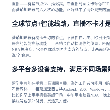
直播——有些节点少、延迟高，看直播时画面卡顿像PP
而
番茄加速器
的六大核心功能，正好戳中了海外观赛的痛
全球节点+智能线路，直播不卡才
番茄加速器
有覆盖全球的节点，不管你在北美、欧洲还是
是它的智能推荐功能——系统会自动检测你的位置，匹配
NBA总决赛，它会帮你选到国内南方的节点，让画面延
说”的尴尬。
多平台多设备支持，满足不同场景
留学生可能在手机上看课间直播，海外工作者可能用电脑
看世界杯——
番茄加速器
支持Android、iOS、Win
比如你早上用手机看英超早场，中午用电脑看NBA，晚
换账号或额外付费，灵活又方便。