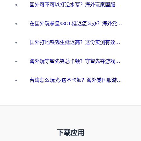
国外可不可以打逆水寒？海外玩家国服畅玩终极指南（附漫威荒野乱斗加速方案）
在国外玩拳皇98OL延迟怎么办？海外党亲测有效的低延迟指南
国外打地铁逃生延迟高？这份实测有效的低延迟指南帮你吃鸡
海外玩守望先锋总卡顿？守望先锋游戏加速器在哪里买&避坑指南（附欧洲非洲游戏实测）
台湾怎么玩光·遇不卡顿？海外党国服游戏加速终极攻略（附实测体验）
下载应用