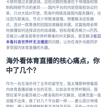
卡顿到错过关键进球。这些问题的根源在于地域版权限
制和网络节点的差异——国内平台的内容受版权协议约
束，只对大陆IP开放，而海外网络连接国内服务器时，往
往因为距离远、节点少导致速度慢。想要解决这些痛
点，选对一款靠谱的回国加速器是关键。这篇指南会帮
你搞懂如何选择适合的加速器，轻松观看苏格兰vs巴西、
苏格兰vs摩洛哥等世界杯赛事的中文解说，甚至解决
在日
本看抖音世界杯无法播放
的问题，让你在海外也能同步
享受国内体育直播的乐趣。
海外看体育直播的核心痛点，你
中了几个？
作为一名在海外待了五年的留学生，我太懂那种想看国
内体育直播却被卡住的无奈。比如去年世界杯期间，我
想在某平台看苏格兰vs摩洛哥的中文解说，结果页面一直
加载不出来，换了好几个平台都一样——要么提示地域
限制，要么画质模糊到看不清球员号码。还有一次在日