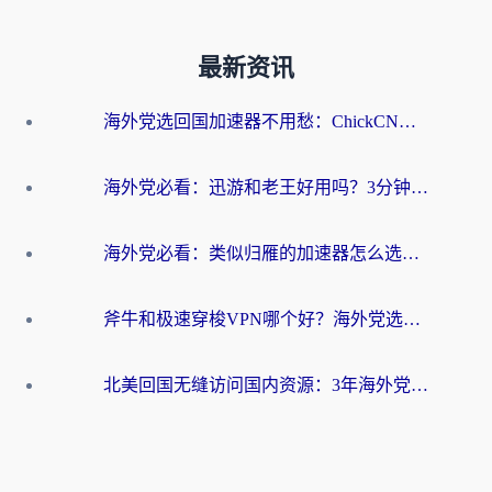
最新资讯
海外党选回国加速器不用愁：ChickCN和洞见哪个好？一篇搞定所有疑问
海外党必看：迅游和老王好用吗？3分钟选对加速国内网络的加速器
海外党必看：类似归雁的加速器怎么选？一篇搞定无缝访问国内资源
斧牛和极速穿梭VPN哪个好？海外党选回国加速器必看的真实对比与避坑指南
北美回国无缝访问国内资源：3年海外党亲测的加速器选择指南