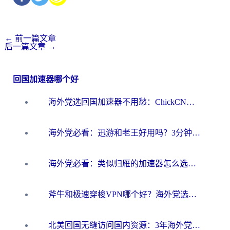
←
前一篇文章
后一篇文章
→
回国加速器哪个好
海外党选回国加速器不用愁：ChickCN和洞见哪个好？一篇搞定所有疑问
海外党必看：迅游和老王好用吗？3分钟选对加速国内网络的加速器
海外党必看：类似归雁的加速器怎么选？一篇搞定无缝访问国内资源
斧牛和极速穿梭VPN哪个好？海外党选回国加速器必看的真实对比与避坑指南
北美回国无缝访问国内资源：3年海外党亲测的加速器选择指南