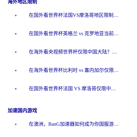
海外地区限制
在国外看世界杯法国VS摩洛哥地区限制？这篇指南让你流畅看中文解说无压力
在国外看世界杯英格兰 vs 克罗地亚当前地区不可播放？这篇指南帮你搞定所有海外观赛难题
在海外看央视频世界杯仅限中国大陆？这篇指南帮你解锁中文解说+无卡顿直播
在海外看世界杯比利时 vs 塞内加尔仅限中国大陆？我找到了最流畅的中文解说之路
在国外看世界杯法国 VS 摩洛哥仅限中国大陆？海外党这样看中文解说赛事不卡顿
加速国内游戏
在澳洲，BanG加速器如何成为你国服游戏的“时光机”？