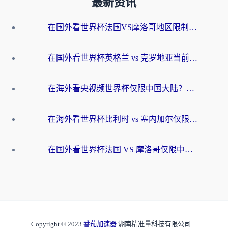
最新资讯
在国外看世界杯法国VS摩洛哥地区限制？这篇指南让你流畅看中文解说无压力
在国外看世界杯英格兰 vs 克罗地亚当前地区不可播放？这篇指南帮你搞定所有海外观赛难题
在海外看央视频世界杯仅限中国大陆？这篇指南帮你解锁中文解说+无卡顿直播
在海外看世界杯比利时 vs 塞内加尔仅限中国大陆？我找到了最流畅的中文解说之路
在国外看世界杯法国 VS 摩洛哥仅限中国大陆？海外党这样看中文解说赛事不卡顿
Copyright © 2023
番茄加速器
湖南精准量科技有限公司