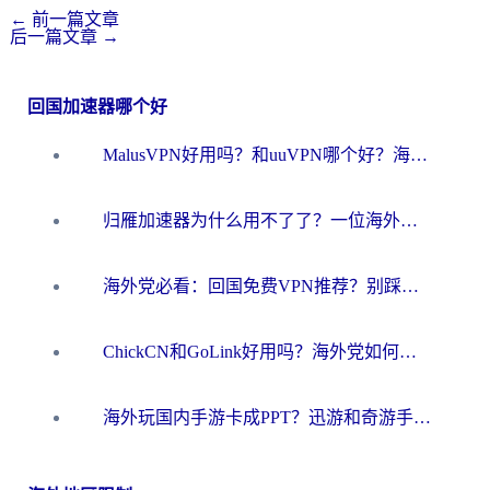
←
前一篇文章
后一篇文章
→
回国加速器哪个好
MalusVPN好用吗？和uuVPN哪个好？海外党无缝访问国内资源的真实对比与选择指南
归雁加速器为什么用不了了？一位海外游子的真实困惑与技术解答
海外党必看：回国免费VPN推荐？别踩坑！教你选对加速器无缝刷国内资源
ChickCN和GoLink好用吗？海外党如何选对回国加速器
海外玩国内手游卡成PPT？迅游和奇游手游哪个好？一篇讲透回国加速器怎么选