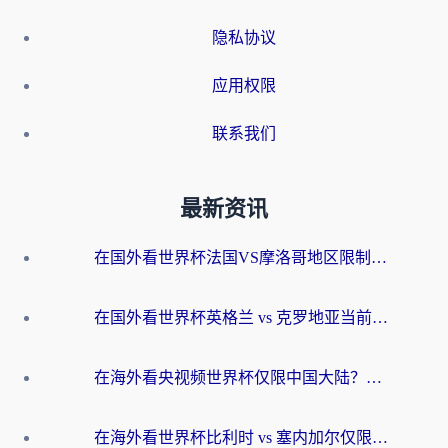
隐私协议
应用权限
联系我们
最新资讯
在国外看世界杯法国VS摩洛哥地区限制？这篇指南让你流畅看中文解说无压力
在国外看世界杯英格兰 vs 克罗地亚当前地区不可播放？这篇指南帮你搞定所有海外观赛难题
在海外看央视频世界杯仅限中国大陆？这篇指南帮你解锁中文解说+无卡顿直播
在海外看世界杯比利时 vs 塞内加尔仅限中国大陆？我找到了最流畅的中文解说之路