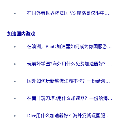
在国外看世界杯法国 VS 摩洛哥仅限中国大陆？海外党这样看中文解说赛事不卡顿
加速国内游戏
在澳洲，BanG加速器如何成为你国服游戏的“时光机”？
玩崩坏学园2海外用什么免费加速器好？2026海外党亲测国服游戏加速指南
国外如何玩新笑傲江湖不卡？一份给海外游子的终极网络指南
在南非玩刀塔2用什么加速器？一份给海外游子的终极生存指南
Dive用什么加速器好？海外党畅玩国服游戏的终极避坑指南