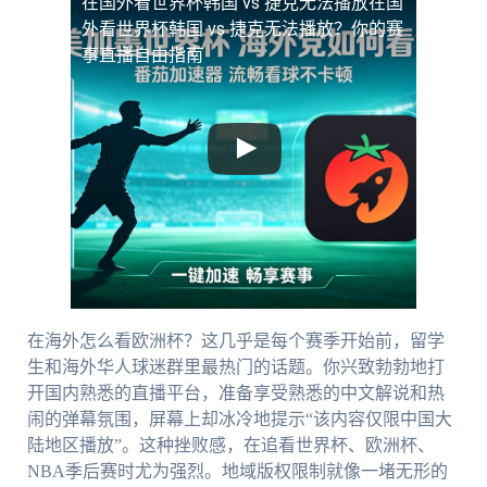
在国外看世界杯韩国 vs 捷克无法播放
在国
外看世界杯韩国 vs 捷克无法播放？你的赛
事直播自由指南
在海外怎么看欧洲杯？这几乎是每个赛季开始前，留学
生和海外华人球迷群里最热门的话题。你兴致勃勃地打
开国内熟悉的直播平台，准备享受熟悉的中文解说和热
闹的弹幕氛围，屏幕上却冰冷地提示“该内容仅限中国大
陆地区播放”。这种挫败感，在追看世界杯、欧洲杯、
NBA季后赛时尤为强烈。地域版权限制就像一堵无形的