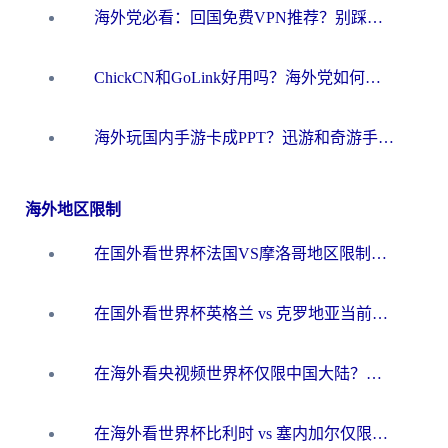
海外党必看：回国免费VPN推荐？别踩坑！教你选对加速器无缝刷国内资源
ChickCN和GoLink好用吗？海外党如何选对回国加速器
海外玩国内手游卡成PPT？迅游和奇游手游哪个好？一篇讲透回国加速器怎么选
海外地区限制
在国外看世界杯法国VS摩洛哥地区限制？这篇指南让你流畅看中文解说无压力
在国外看世界杯英格兰 vs 克罗地亚当前地区不可播放？这篇指南帮你搞定所有海外观赛难题
在海外看央视频世界杯仅限中国大陆？这篇指南帮你解锁中文解说+无卡顿直播
在海外看世界杯比利时 vs 塞内加尔仅限中国大陆？我找到了最流畅的中文解说之路