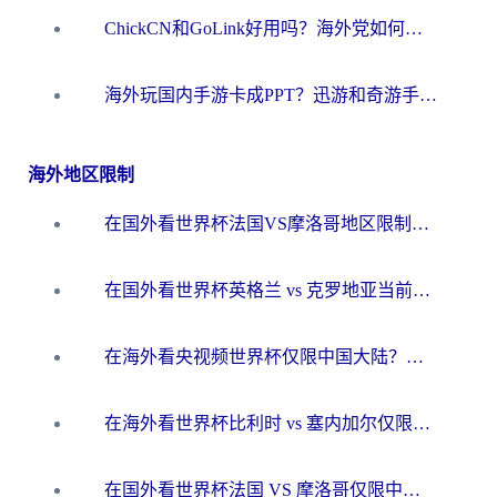
ChickCN和GoLink好用吗？海外党如何选对回国加速器
海外玩国内手游卡成PPT？迅游和奇游手游哪个好？一篇讲透回国加速器怎么选
海外地区限制
在国外看世界杯法国VS摩洛哥地区限制？这篇指南让你流畅看中文解说无压力
在国外看世界杯英格兰 vs 克罗地亚当前地区不可播放？这篇指南帮你搞定所有海外观赛难题
在海外看央视频世界杯仅限中国大陆？这篇指南帮你解锁中文解说+无卡顿直播
在海外看世界杯比利时 vs 塞内加尔仅限中国大陆？我找到了最流畅的中文解说之路
在国外看世界杯法国 VS 摩洛哥仅限中国大陆？海外党这样看中文解说赛事不卡顿