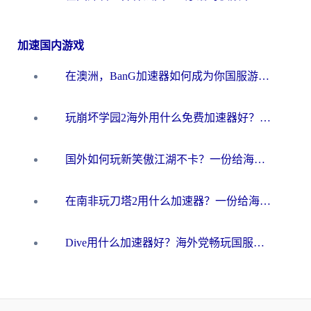
加速国内游戏
在澳洲，BanG加速器如何成为你国服游戏的“时光机”？
玩崩坏学园2海外用什么免费加速器好？2026海外党亲测国服游戏加速指南
国外如何玩新笑傲江湖不卡？一份给海外游子的终极网络指南
在南非玩刀塔2用什么加速器？一份给海外游子的终极生存指南
Dive用什么加速器好？海外党畅玩国服游戏的终极避坑指南