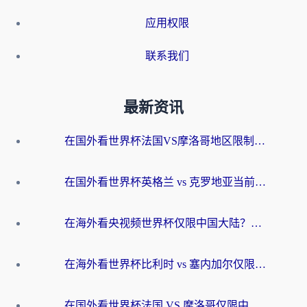
应用权限
联系我们
最新资讯
在国外看世界杯法国VS摩洛哥地区限制？这篇指南让你流畅看中文解说无压力
在国外看世界杯英格兰 vs 克罗地亚当前地区不可播放？这篇指南帮你搞定所有海外观赛难题
在海外看央视频世界杯仅限中国大陆？这篇指南帮你解锁中文解说+无卡顿直播
在海外看世界杯比利时 vs 塞内加尔仅限中国大陆？我找到了最流畅的中文解说之路
在国外看世界杯法国 VS 摩洛哥仅限中国大陆？海外党这样看中文解说赛事不卡顿