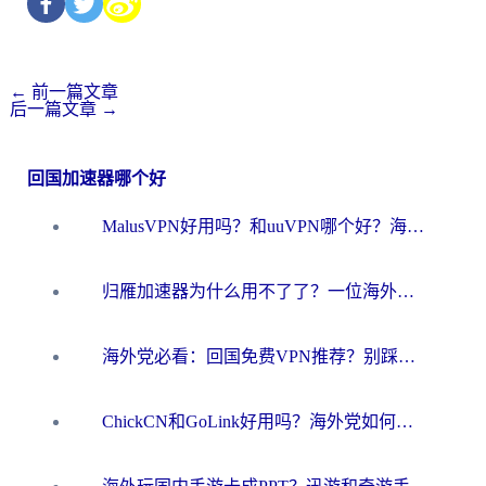
←
前一篇文章
后一篇文章
→
回国加速器哪个好
MalusVPN好用吗？和uuVPN哪个好？海外党无缝访问国内资源的真实对比与选择指南
归雁加速器为什么用不了了？一位海外游子的真实困惑与技术解答
海外党必看：回国免费VPN推荐？别踩坑！教你选对加速器无缝刷国内资源
ChickCN和GoLink好用吗？海外党如何选对回国加速器