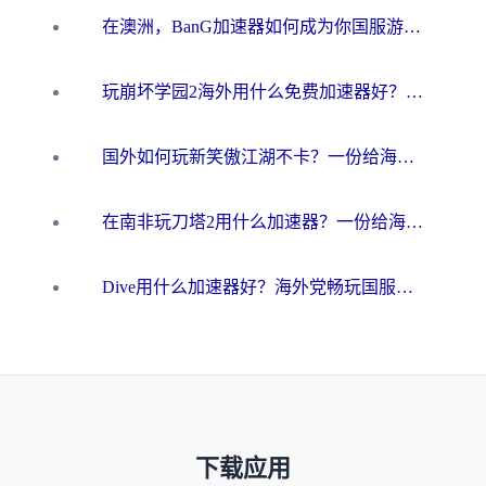
在澳洲，BanG加速器如何成为你国服游戏的“时光机”？
玩崩坏学园2海外用什么免费加速器好？2026海外党亲测国服游戏加速指南
国外如何玩新笑傲江湖不卡？一份给海外游子的终极网络指南
在南非玩刀塔2用什么加速器？一份给海外游子的终极生存指南
Dive用什么加速器好？海外党畅玩国服游戏的终极避坑指南
下载应用