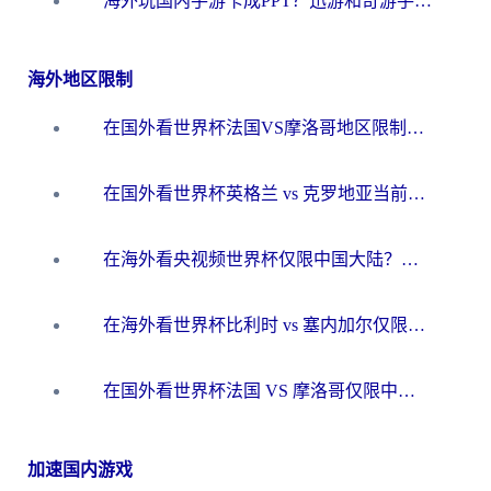
海外玩国内手游卡成PPT？迅游和奇游手游哪个好？一篇讲透回国加速器怎么选
海外地区限制
在国外看世界杯法国VS摩洛哥地区限制？这篇指南让你流畅看中文解说无压力
在国外看世界杯英格兰 vs 克罗地亚当前地区不可播放？这篇指南帮你搞定所有海外观赛难题
在海外看央视频世界杯仅限中国大陆？这篇指南帮你解锁中文解说+无卡顿直播
在海外看世界杯比利时 vs 塞内加尔仅限中国大陆？我找到了最流畅的中文解说之路
在国外看世界杯法国 VS 摩洛哥仅限中国大陆？海外党这样看中文解说赛事不卡顿
加速国内游戏