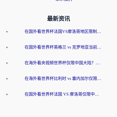
最新资讯
在国外看世界杯法国VS摩洛哥地区限制？这篇指南让你流畅看中文解说无压力
在国外看世界杯英格兰 vs 克罗地亚当前地区不可播放？这篇指南帮你搞定所有海外观赛难题
在海外看央视频世界杯仅限中国大陆？这篇指南帮你解锁中文解说+无卡顿直播
在海外看世界杯比利时 vs 塞内加尔仅限中国大陆？我找到了最流畅的中文解说之路
在国外看世界杯法国 VS 摩洛哥仅限中国大陆？海外党这样看中文解说赛事不卡顿