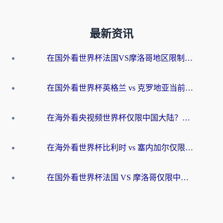
最新资讯
在国外看世界杯法国VS摩洛哥地区限制？这篇指南让你流畅看中文解说无压力
在国外看世界杯英格兰 vs 克罗地亚当前地区不可播放？这篇指南帮你搞定所有海外观赛难题
在海外看央视频世界杯仅限中国大陆？这篇指南帮你解锁中文解说+无卡顿直播
在海外看世界杯比利时 vs 塞内加尔仅限中国大陆？我找到了最流畅的中文解说之路
在国外看世界杯法国 VS 摩洛哥仅限中国大陆？海外党这样看中文解说赛事不卡顿