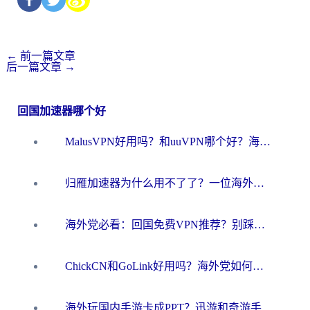
←
前一篇文章
后一篇文章
→
回国加速器哪个好
MalusVPN好用吗？和uuVPN哪个好？海外党无缝访问国内资源的真实对比与选择指南
归雁加速器为什么用不了了？一位海外游子的真实困惑与技术解答
海外党必看：回国免费VPN推荐？别踩坑！教你选对加速器无缝刷国内资源
ChickCN和GoLink好用吗？海外党如何选对回国加速器
海外玩国内手游卡成PPT？迅游和奇游手游哪个好？一篇讲透回国加速器怎么选