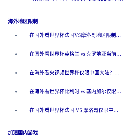
海外地区限制
在国外看世界杯法国VS摩洛哥地区限制？这篇指南让你流畅看中文解说无压力
在国外看世界杯英格兰 vs 克罗地亚当前地区不可播放？这篇指南帮你搞定所有海外观赛难题
在海外看央视频世界杯仅限中国大陆？这篇指南帮你解锁中文解说+无卡顿直播
在海外看世界杯比利时 vs 塞内加尔仅限中国大陆？我找到了最流畅的中文解说之路
在国外看世界杯法国 VS 摩洛哥仅限中国大陆？海外党这样看中文解说赛事不卡顿
加速国内游戏