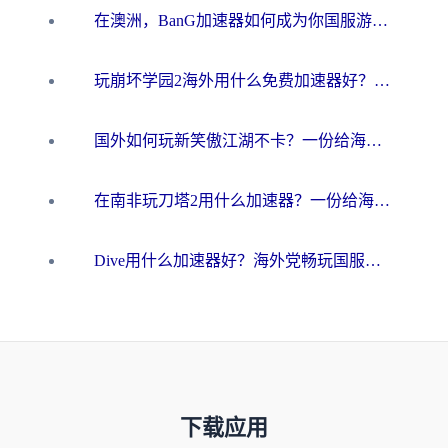
在澳洲，BanG加速器如何成为你国服游戏的“时光机”？
玩崩坏学园2海外用什么免费加速器好？2026海外党亲测国服游戏加速指南
国外如何玩新笑傲江湖不卡？一份给海外游子的终极网络指南
在南非玩刀塔2用什么加速器？一份给海外游子的终极生存指南
Dive用什么加速器好？海外党畅玩国服游戏的终极避坑指南
下载应用