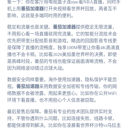
象一下：你在客厅用电视盒子连mac看NBA直播，同时手
机上用
番茄加速器
打开央视频看世界杯回放，两者互不
影响，这就是多端同时用的便利。
稳定和流量也是关键。
番茄加速器
提供稳定无限流量，
不用担心看一场直播就用完流量。它的智能分流技术会
优先把带宽分配给影音和游戏，精选的回国影音专线更
是保障了直播的流畅度，独享100M带宽让你看4K高清直
播也不会卡顿。比如看2026美加墨世界杯的决赛，即使
是高峰时段，番茄的专线也能保证画面清晰流畅，不会
因为网络波动错过点球大战。
数据安全同样重要。海外使用加速器，隐私保护不能忽
视。
番茄加速器
采用数据安全加密和专线传输，你的网
络数据不会被泄露，用起来更放心。比如你在公共WiFi
环境下看直播，也不用担心个人信息被窃取。
最后是售后保障。番茄有专业的技术团队提供实时支
持，不管你遇到什么问题，比如连接失败、线路卡顿，
都能快速得到解决。比如你在凌晨看世界杯沙特vs乌拉圭