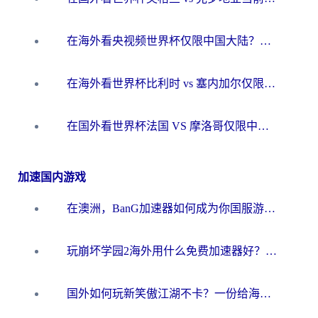
在海外看央视频世界杯仅限中国大陆？这篇指南帮你解锁中文解说+无卡顿直播
在海外看世界杯比利时 vs 塞内加尔仅限中国大陆？我找到了最流畅的中文解说之路
在国外看世界杯法国 VS 摩洛哥仅限中国大陆？海外党这样看中文解说赛事不卡顿
加速国内游戏
在澳洲，BanG加速器如何成为你国服游戏的“时光机”？
玩崩坏学园2海外用什么免费加速器好？2026海外党亲测国服游戏加速指南
国外如何玩新笑傲江湖不卡？一份给海外游子的终极网络指南