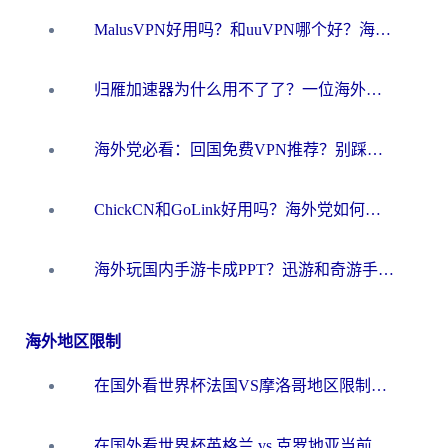
MalusVPN好用吗？和uuVPN哪个好？海外党无缝访问国内资源的真实对比与选择指南
归雁加速器为什么用不了了？一位海外游子的真实困惑与技术解答
海外党必看：回国免费VPN推荐？别踩坑！教你选对加速器无缝刷国内资源
ChickCN和GoLink好用吗？海外党如何选对回国加速器
海外玩国内手游卡成PPT？迅游和奇游手游哪个好？一篇讲透回国加速器怎么选
海外地区限制
在国外看世界杯法国VS摩洛哥地区限制？这篇指南让你流畅看中文解说无压力
在国外看世界杯英格兰 vs 克罗地亚当前地区不可播放？这篇指南帮你搞定所有海外观赛难题