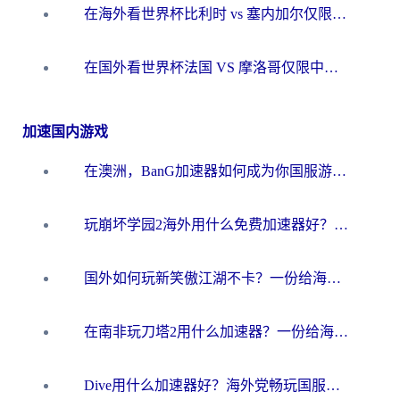
在海外看世界杯比利时 vs 塞内加尔仅限中国大陆？我找到了最流畅的中文解说之路
在国外看世界杯法国 VS 摩洛哥仅限中国大陆？海外党这样看中文解说赛事不卡顿
加速国内游戏
在澳洲，BanG加速器如何成为你国服游戏的“时光机”？
玩崩坏学园2海外用什么免费加速器好？2026海外党亲测国服游戏加速指南
国外如何玩新笑傲江湖不卡？一份给海外游子的终极网络指南
在南非玩刀塔2用什么加速器？一份给海外游子的终极生存指南
Dive用什么加速器好？海外党畅玩国服游戏的终极避坑指南