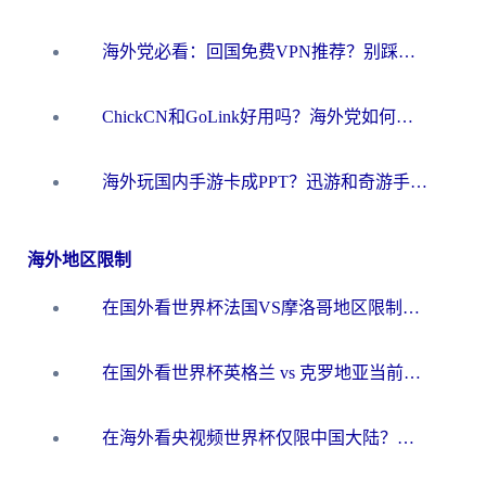
海外党必看：回国免费VPN推荐？别踩坑！教你选对加速器无缝刷国内资源
ChickCN和GoLink好用吗？海外党如何选对回国加速器
海外玩国内手游卡成PPT？迅游和奇游手游哪个好？一篇讲透回国加速器怎么选
海外地区限制
在国外看世界杯法国VS摩洛哥地区限制？这篇指南让你流畅看中文解说无压力
在国外看世界杯英格兰 vs 克罗地亚当前地区不可播放？这篇指南帮你搞定所有海外观赛难题
在海外看央视频世界杯仅限中国大陆？这篇指南帮你解锁中文解说+无卡顿直播