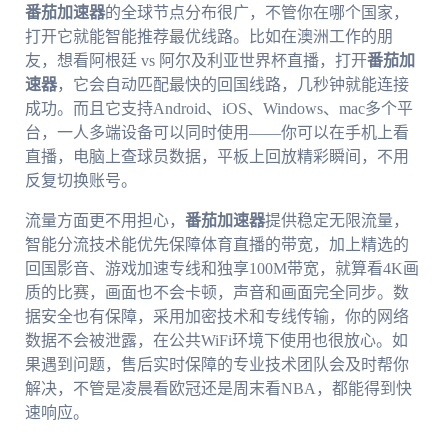
番茄加速器
的全球节点分布很广，不管你在哪个国家，
打开它就能智能推荐最优线路。比如在澳洲工作的朋
友，想看阿根廷 vs 阿尔及利亚世界杯直播，打开
番茄加
速器
，它会自动匹配最快的回国线路，几秒钟就能连接
成功。而且它支持Android、iOS、Windows、mac多个平
台，一人多端设备可以同时使用——你可以在手机上看
直播，电脑上查球员数据，平板上回放精彩瞬间，不用
反复切换账号。
流量方面更不用担心，
番茄加速器
提供稳定无限流量，
智能分流技术能优先保障体育直播的带宽，加上精选的
回国影音、游戏加速专线和独享100M带宽，就算看4K画
质的比赛，画面也不会卡顿，声音和画面完全同步。数
据安全也有保障，采用加密技术和专线传输，你的网络
数据不会被泄露，在公共WiFi环境下使用也很放心。如
果遇到问题，售后实时保障的专业技术团队会及时帮你
解决，不管是凌晨看欧冠还是周末看NBA，都能得到快
速响应。