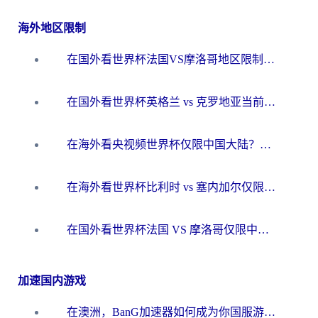
海外地区限制
在国外看世界杯法国VS摩洛哥地区限制？这篇指南让你流畅看中文解说无压力
在国外看世界杯英格兰 vs 克罗地亚当前地区不可播放？这篇指南帮你搞定所有海外观赛难题
在海外看央视频世界杯仅限中国大陆？这篇指南帮你解锁中文解说+无卡顿直播
在海外看世界杯比利时 vs 塞内加尔仅限中国大陆？我找到了最流畅的中文解说之路
在国外看世界杯法国 VS 摩洛哥仅限中国大陆？海外党这样看中文解说赛事不卡顿
加速国内游戏
在澳洲，BanG加速器如何成为你国服游戏的“时光机”？