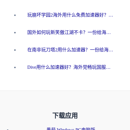
玩崩坏学园2海外用什么免费加速器好？2026海外党亲测国服游戏加速指南
国外如何玩新笑傲江湖不卡？一份给海外游子的终极网络指南
在南非玩刀塔2用什么加速器？一份给海外游子的终极生存指南
Dive用什么加速器好？海外党畅玩国服游戏的终极避坑指南
下载应用
番茄 Windows PC电脑版