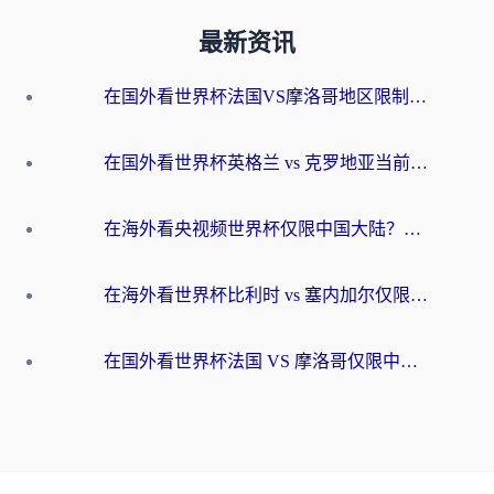
最新资讯
在国外看世界杯法国VS摩洛哥地区限制？这篇指南让你流畅看中文解说无压力
在国外看世界杯英格兰 vs 克罗地亚当前地区不可播放？这篇指南帮你搞定所有海外观赛难题
在海外看央视频世界杯仅限中国大陆？这篇指南帮你解锁中文解说+无卡顿直播
在海外看世界杯比利时 vs 塞内加尔仅限中国大陆？我找到了最流畅的中文解说之路
在国外看世界杯法国 VS 摩洛哥仅限中国大陆？海外党这样看中文解说赛事不卡顿