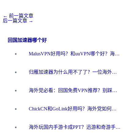
←
前一篇文章
后一篇文章
→
回国加速器哪个好
MalusVPN好用吗？和uuVPN哪个好？海外党无缝访问国内资源的真实对比与选择指南
归雁加速器为什么用不了了？一位海外游子的真实困惑与技术解答
海外党必看：回国免费VPN推荐？别踩坑！教你选对加速器无缝刷国内资源
ChickCN和GoLink好用吗？海外党如何选对回国加速器
海外玩国内手游卡成PPT？迅游和奇游手游哪个好？一篇讲透回国加速器怎么选