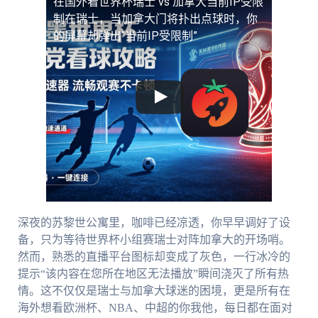
在国外看世界杯瑞士 vs 加拿大当前IP受限
制
在瑞士，当加拿大门将扑出点球时，你
的屏幕却弹出“当前IP受限制”
深夜的苏黎世公寓里，咖啡已经凉透，你早早调好了设
备，只为等待世界杯小组赛瑞士对阵加拿大的开场哨。
然而，熟悉的直播平台图标却变成了灰色，一行冰冷的
提示“该内容在您所在地区无法播放”瞬间浇灭了所有热
情。这不仅仅是瑞士与加拿大球迷的困境，更是所有在
海外想看欧洲杯、NBA、中超的你我他，每日都在面对