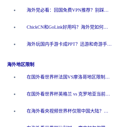
海外党必看：回国免费VPN推荐？别踩坑！教你选对加速器无缝刷国内资源
ChickCN和GoLink好用吗？海外党如何选对回国加速器
海外玩国内手游卡成PPT？迅游和奇游手游哪个好？一篇讲透回国加速器怎么选
海外地区限制
在国外看世界杯法国VS摩洛哥地区限制？这篇指南让你流畅看中文解说无压力
在国外看世界杯英格兰 vs 克罗地亚当前地区不可播放？这篇指南帮你搞定所有海外观赛难题
在海外看央视频世界杯仅限中国大陆？这篇指南帮你解锁中文解说+无卡顿直播