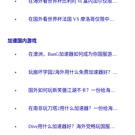
在海外看世界杯比利时 vs 塞内加尔仅限中国大陆？我找到了最流畅的中文解说之路
在国外看世界杯法国 VS 摩洛哥仅限中国大陆？海外党这样看中文解说赛事不卡顿
加速国内游戏
在澳洲，BanG加速器如何成为你国服游戏的“时光机”？
玩崩坏学园2海外用什么免费加速器好？2026海外党亲测国服游戏加速指南
国外如何玩新笑傲江湖不卡？一份给海外游子的终极网络指南
在南非玩刀塔2用什么加速器？一份给海外游子的终极生存指南
Dive用什么加速器好？海外党畅玩国服游戏的终极避坑指南