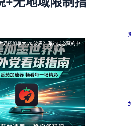
说+无地域限制指
界杯加拿大 vs 波黑？海外党必藏的中