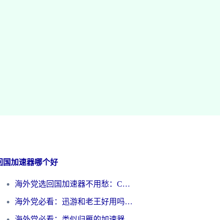
回国加速器哪个好
海外党选回国加速器不用愁：ChickCN和洞见哪个好？一篇搞定所有疑问
海外党必看：迅游和老王好用吗？3分钟选对加速国内网络的加速器
海外党必看：类似归雁的加速器怎么选？一篇搞定无缝访问国内资源