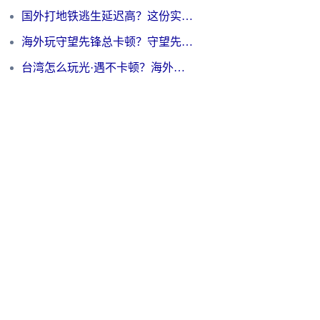
国外打地铁逃生延迟高？这份实测有效的低延迟指南帮你吃鸡
海外玩守望先锋总卡顿？守望先锋游戏加速器在哪里买&避坑指南（附欧洲非洲游戏实测）
台湾怎么玩光·遇不卡顿？海外党国服游戏加速终极攻略（附实测体验）