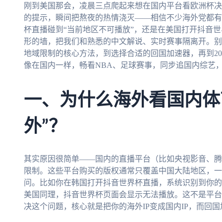
刚到美国那会，凌晨三点爬起来想在国内平台看欧洲杯决
的提示，瞬间把熬夜的热情浇灭——相信不少海外党都有
杯直播碰到“当前地区不可播放”，还是在美国打开抖音
形的墙，把我们和熟悉的中文解说、实时赛事隔离开。别
地域限制的核心方法，到选择合适的回国加速器，再到20
像在国内一样，畅看NBA、足球赛事，同步追国内综艺
一、为什么海外看国内体
外”？
其实原因很简单——国内的直播平台（比如央视影音、腾
限制。这些平台购买的版权通常只覆盖中国大陆地区，一
问。比如你在韩国打开抖音世界杯直播，系统识别到你的I
美国同理，抖音世界杯页面会显示无法播放。这不是平台
决这个问题，核心就是把你的海外IP变成国内IP，而回