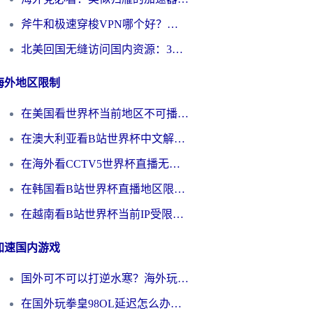
斧牛和极速穿梭VPN哪个好？海外党选回国加速器必看的真实对比与避坑指南
北美回国无缝访问国内资源：3年海外党亲测的加速器选择指南
海外地区限制
在美国看世界杯当前地区不可播放？海外党体育观赛终极指南来了！
在澳大利亚看B站世界杯中文解说仅限中国大陆？这篇指南帮你打破限制看遍赛事
在海外看CCTV5世界杯直播无法播放？这篇指南让你和国内球迷同步呐喊
在韩国看B站世界杯直播地区限制？这篇指南让你告别“当前地区不可播放”
在越南看B站世界杯当前IP受限制？海外党体育观赛终极指南来了
加速国内游戏
国外可不可以打逆水寒？海外玩家国服畅玩终极指南（附漫威荒野乱斗加速方案）
在国外玩拳皇98OL延迟怎么办？海外党亲测有效的低延迟指南