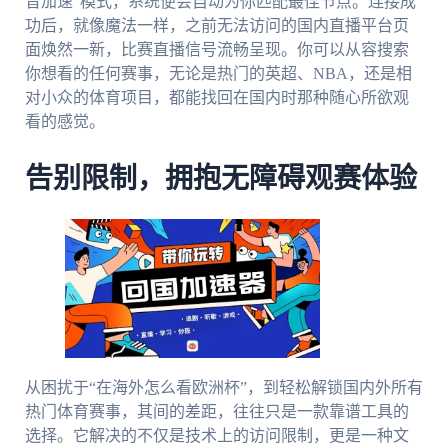
音加速”模式，系统便会自动为你匹配最佳节点。连接成
功后，就像魔法一样，之前无法访问的国内直播平台页
面焕然一新，比赛直播信号流畅呈现。你可以从容搜索
你想看的任何赛事，无论是热门的英超、NBA，还是相
对小众的体育项目，都能找回在国内时那种随心所欲观
看的感觉。
告别限制，拥抱无障碍观赛体验
从困扰于“在海外怎么看欧洲杯”，到轻松解锁国内外所有
热门体育赛事，其间的差距，往往只是一款靠谱工具的
选择。它解决的不仅是技术上的访问限制，更是一种文