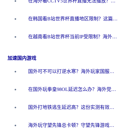
在海外看CCTV5世界杯直播无法播放？这篇指南让你和国内球迷同步呐喊
在韩国看B站世界杯直播地区限制？这篇指南让你告别“当前地区不可播放”
在越南看B站世界杯当前IP受限制？海外党体育观赛终极指南来了
加速国内游戏
国外可不可以打逆水寒？海外玩家国服畅玩终极指南（附漫威荒野乱斗加速方案）
在国外玩拳皇98OL延迟怎么办？海外党亲测有效的低延迟指南
国外打地铁逃生延迟高？这份实测有效的低延迟指南帮你吃鸡
海外玩守望先锋总卡顿？守望先锋游戏加速器在哪里买&避坑指南（附欧洲非洲游戏实测）