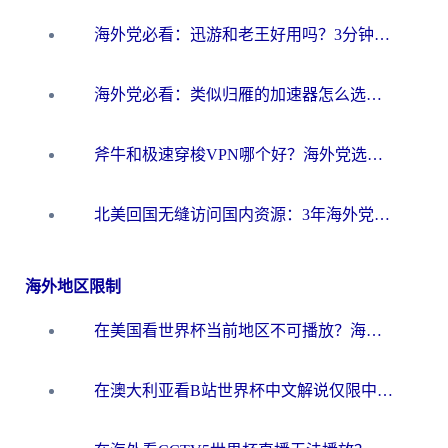
海外党必看：迅游和老王好用吗？3分钟选对加速国内网络的加速器
海外党必看：类似归雁的加速器怎么选？一篇搞定无缝访问国内资源
斧牛和极速穿梭VPN哪个好？海外党选回国加速器必看的真实对比与避坑指南
北美回国无缝访问国内资源：3年海外党亲测的加速器选择指南
海外地区限制
在美国看世界杯当前地区不可播放？海外党体育观赛终极指南来了！
在澳大利亚看B站世界杯中文解说仅限中国大陆？这篇指南帮你打破限制看遍赛事