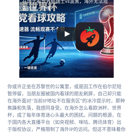
在瑞士看世界杯瑞士vs波黑，海外无法观
看的痛，我懂
你或许正坐在苏黎世的公寓里，或是因工作在伯尔尼短
暂停留，当朋友圈被国内看球的朋友刷屏，自己却只能
在海外面对“当前IP地址不在服务区”的冰冷提示时，那种
焦躁和失落，我感同身受。在海外怎么看欧洲杯、世界
杯，成了每年体育迷心头最大的困扰。问题的根源，在
于国内各大直播平台（如央视频、咪咕、腾讯体育）出
于版权协议，严格限制了海外IP的访问。但这不意味着你