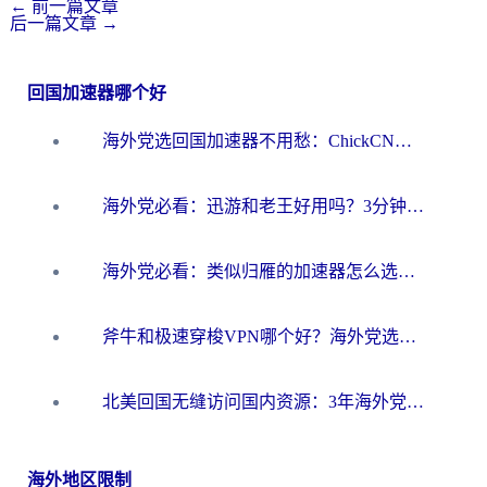
←
前一篇文章
后一篇文章
→
回国加速器哪个好
海外党选回国加速器不用愁：ChickCN和洞见哪个好？一篇搞定所有疑问
海外党必看：迅游和老王好用吗？3分钟选对加速国内网络的加速器
海外党必看：类似归雁的加速器怎么选？一篇搞定无缝访问国内资源
斧牛和极速穿梭VPN哪个好？海外党选回国加速器必看的真实对比与避坑指南
北美回国无缝访问国内资源：3年海外党亲测的加速器选择指南
海外地区限制