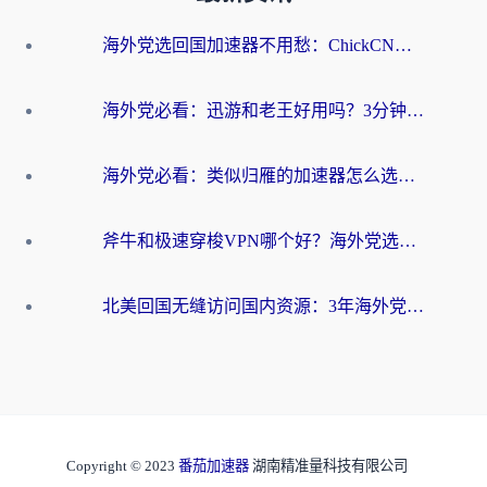
海外党选回国加速器不用愁：ChickCN和洞见哪个好？一篇搞定所有疑问
海外党必看：迅游和老王好用吗？3分钟选对加速国内网络的加速器
海外党必看：类似归雁的加速器怎么选？一篇搞定无缝访问国内资源
斧牛和极速穿梭VPN哪个好？海外党选回国加速器必看的真实对比与避坑指南
北美回国无缝访问国内资源：3年海外党亲测的加速器选择指南
Copyright © 2023
番茄加速器
湖南精准量科技有限公司