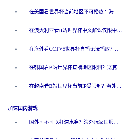
在美国看世界杯当前地区不可播放？海外党体育观赛终极指南来了！
在澳大利亚看B站世界杯中文解说仅限中国大陆？这篇指南帮你打破限制看遍赛事
在海外看CCTV5世界杯直播无法播放？这篇指南让你和国内球迷同步呐喊
在韩国看B站世界杯直播地区限制？这篇指南让你告别“当前地区不可播放”
在越南看B站世界杯当前IP受限制？海外党体育观赛终极指南来了
加速国内游戏
国外可不可以打逆水寒？海外玩家国服畅玩终极指南（附漫威荒野乱斗加速方案）