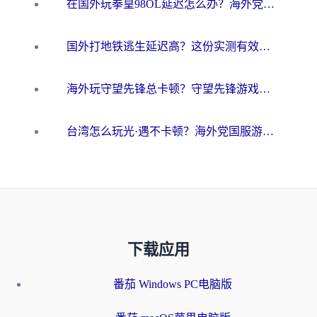
在国外玩拳皇98OL延迟怎么办？海外党亲测有效的低延迟指南
国外打地铁逃生延迟高？这份实测有效的低延迟指南帮你吃鸡
海外玩守望先锋总卡顿？守望先锋游戏加速器在哪里买&避坑指南（附欧洲非洲游戏实测）
台湾怎么玩光·遇不卡顿？海外党国服游戏加速终极攻略（附实测体验）
下载应用
番茄 Windows PC电脑版