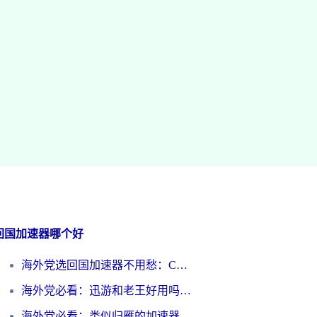
回国加速器哪个好
海外党选回国加速器不用愁：ChickCN和洞见哪个好？一篇搞定所有疑问
海外党必看：迅游和老王好用吗？3分钟选对加速国内网络的加速器
海外党必看：类似归雁的加速器怎么选？一篇搞定无缝访问国内资源