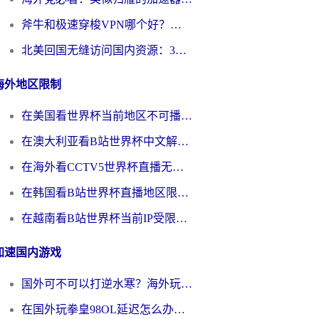
斧牛和极速穿梭VPN哪个好？海外党选回国加速器必看的真实对比与避坑指南
北美回国无缝访问国内资源：3年海外党亲测的加速器选择指南
海外地区限制
在美国看世界杯当前地区不可播放？海外党体育观赛终极指南来了！
在澳大利亚看B站世界杯中文解说仅限中国大陆？这篇指南帮你打破限制看遍赛事
在海外看CCTV5世界杯直播无法播放？这篇指南让你和国内球迷同步呐喊
在韩国看B站世界杯直播地区限制？这篇指南让你告别“当前地区不可播放”
在越南看B站世界杯当前IP受限制？海外党体育观赛终极指南来了
加速国内游戏
国外可不可以打逆水寒？海外玩家国服畅玩终极指南（附漫威荒野乱斗加速方案）
在国外玩拳皇98OL延迟怎么办？海外党亲测有效的低延迟指南