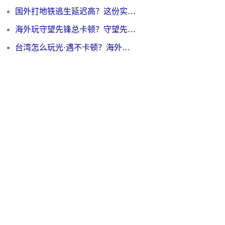
国外打地铁逃生延迟高？这份实测有效的低延迟指南帮你吃鸡
海外玩守望先锋总卡顿？守望先锋游戏加速器在哪里买&避坑指南（附欧洲非洲游戏实测）
台湾怎么玩光·遇不卡顿？海外党国服游戏加速终极攻略（附实测体验）