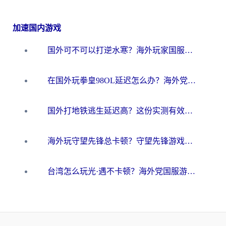
加速国内游戏
国外可不可以打逆水寒？海外玩家国服畅玩终极指南（附漫威荒野乱斗加速方案）
在国外玩拳皇98OL延迟怎么办？海外党亲测有效的低延迟指南
国外打地铁逃生延迟高？这份实测有效的低延迟指南帮你吃鸡
海外玩守望先锋总卡顿？守望先锋游戏加速器在哪里买&避坑指南（附欧洲非洲游戏实测）
台湾怎么玩光·遇不卡顿？海外党国服游戏加速终极攻略（附实测体验）