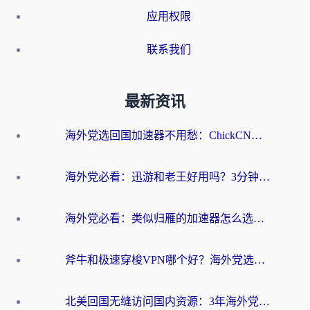
应用权限
联系我们
最新资讯
海外党选回国加速器不用愁：ChickCN和洞见哪个好？一篇搞定所有疑问
海外党必看：迅游和老王好用吗？3分钟选对加速国内网络的加速器
海外党必看：类似归雁的加速器怎么选？一篇搞定无缝访问国内资源
斧牛和极速穿梭VPN哪个好？海外党选回国加速器必看的真实对比与避坑指南
北美回国无缝访问国内资源：3年海外党亲测的加速器选择指南