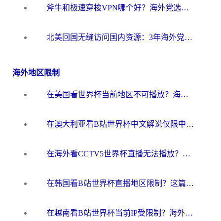
斧牛和极速穿梭VPN哪个好？海外党选回国加速器必看的真实对比与避坑指南
北美回国无缝访问国内资源：3年海外党亲测的加速器选择指南
海外地区限制
在美国看世界杯当前地区不可播放？海外党体育观赛终极指南来了！
在澳大利亚看B站世界杯中文解说仅限中国大陆？这篇指南帮你打破限制看遍赛事
在海外看CCTV5世界杯直播无法播放？这篇指南让你和国内球迷同步呐喊
在韩国看B站世界杯直播地区限制？这篇指南让你告别“当前地区不可播放”
在越南看B站世界杯当前IP受限制？海外党体育观赛终极指南来了