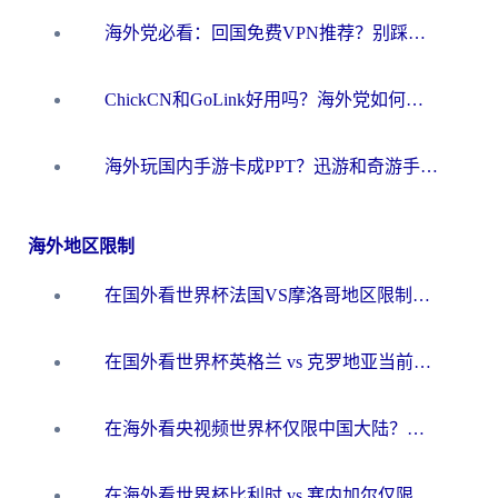
海外党必看：回国免费VPN推荐？别踩坑！教你选对加速器无缝刷国内资源
ChickCN和GoLink好用吗？海外党如何选对回国加速器
海外玩国内手游卡成PPT？迅游和奇游手游哪个好？一篇讲透回国加速器怎么选
海外地区限制
在国外看世界杯法国VS摩洛哥地区限制？这篇指南让你流畅看中文解说无压力
在国外看世界杯英格兰 vs 克罗地亚当前地区不可播放？这篇指南帮你搞定所有海外观赛难题
在海外看央视频世界杯仅限中国大陆？这篇指南帮你解锁中文解说+无卡顿直播
在海外看世界杯比利时 vs 塞内加尔仅限中国大陆？我找到了最流畅的中文解说之路