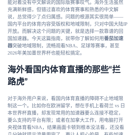
能对着没有中文解说的国际版赛事叹气。海外生活虽然
充满新鲜感，但错过喜欢的体育赛事和熟悉的中文解
说，总觉得少了点归属感。问题的根源其实很简单——
国内平台的体育内容受版权和地域限制，只对中国大陆IP
开放。而解决这个问题的关键，就是选择一款靠谱的回
国加速器。今天这篇指南，就带你了解如何用
番茄加速
器
突破地域限制，流畅观看NBA、足球等赛事，甚至
2026年美加墨世界杯也能轻松搞定。
海外看国内体育直播的那些“拦
路虎”
对于海外用户来说，看国内体育直播的障碍不止地域限
制这一个。比如你在欧洲留学，想在手机上看荷兰 vs 日
本世界杯直播，却发现常用的加速器要么连接不稳定，
要么支持的平台有限；或者在加拿大工作，用电脑打开
央视体育看NBA，结果画面卡顿到根本没法看，还没看
几分钟就提示流量用完了。更让人担心的是，有些加速