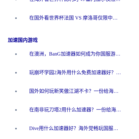
在国外看世界杯法国 VS 摩洛哥仅限中国大陆？海外党这样看中文解说赛事不卡顿
加速国内游戏
在澳洲，BanG加速器如何成为你国服游戏的“时光机”？
玩崩坏学园2海外用什么免费加速器好？2026海外党亲测国服游戏加速指南
国外如何玩新笑傲江湖不卡？一份给海外游子的终极网络指南
在南非玩刀塔2用什么加速器？一份给海外游子的终极生存指南
Dive用什么加速器好？海外党畅玩国服游戏的终极避坑指南