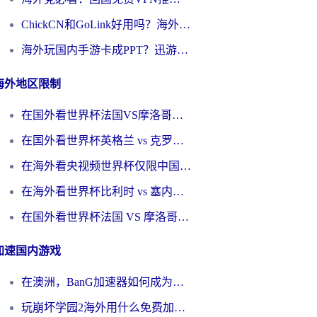
ChickCN和GoLink好用吗？海外党如何选对回国加速器
海外玩国内手游卡成PPT？迅游和奇游手游哪个好？一篇讲透回国加速器怎么选
海外地区限制
在国外看世界杯法国VS摩洛哥地区限制？这篇指南让你流畅看中文解说无压力
在国外看世界杯英格兰 vs 克罗地亚当前地区不可播放？这篇指南帮你搞定所有海外观赛难题
在海外看央视频世界杯仅限中国大陆？这篇指南帮你解锁中文解说+无卡顿直播
在海外看世界杯比利时 vs 塞内加尔仅限中国大陆？我找到了最流畅的中文解说之路
在国外看世界杯法国 VS 摩洛哥仅限中国大陆？海外党这样看中文解说赛事不卡顿
加速国内游戏
在澳洲，BanG加速器如何成为你国服游戏的“时光机”？
玩崩坏学园2海外用什么免费加速器好？2026海外党亲测国服游戏加速指南