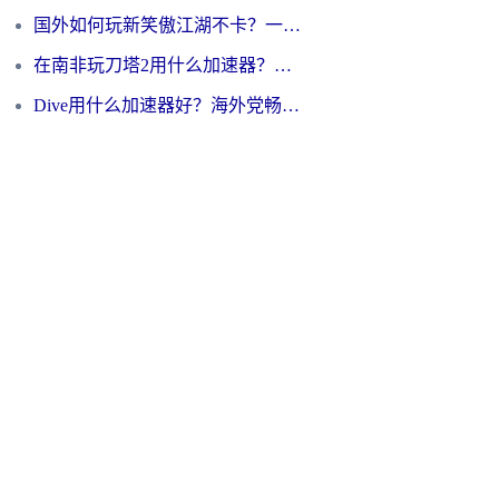
国外如何玩新笑傲江湖不卡？一份给海外游子的终极网络指南
在南非玩刀塔2用什么加速器？一份给海外游子的终极生存指南
Dive用什么加速器好？海外党畅玩国服游戏的终极避坑指南