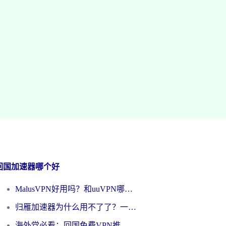
回国加速器哪个好
MalusVPN好用吗？和uuVPN哪个好？海外党无缝访问国内资源的真实对比与选择指南
归雁加速器为什么用不了了？一位海外游子的真实困惑与技术解答
海外党必看：回国免费VPN推荐？别踩坑！教你选对加速器无缝刷国内资源