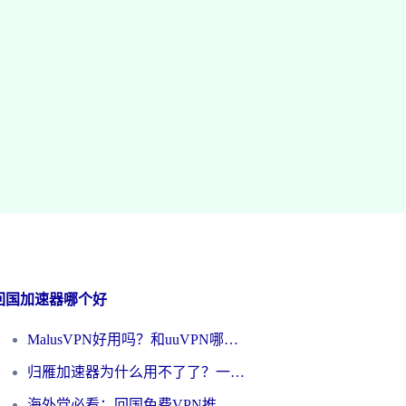
回国加速器哪个好
MalusVPN好用吗？和uuVPN哪个好？海外党无缝访问国内资源的真实对比与选择指南
归雁加速器为什么用不了了？一位海外游子的真实困惑与技术解答
海外党必看：回国免费VPN推荐？别踩坑！教你选对加速器无缝刷国内资源