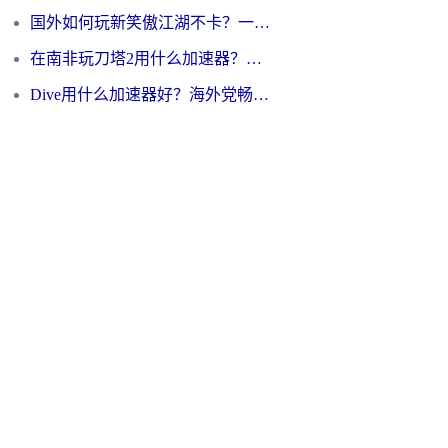
国外如何玩新笑傲江湖不卡？一份给海外游子的终极网络指南
在南非玩刀塔2用什么加速器？一份给海外游子的终极生存指南
Dive用什么加速器好？海外党畅玩国服游戏的终极避坑指南