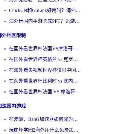
ChickCN和GoLink好用吗？海外党如何选对回国加速器
海外玩国内手游卡成PPT？迅游和奇游手游哪个好？一篇讲透回国加速器怎么选
海外地区限制
在国外看世界杯法国VS摩洛哥地区限制？这篇指南让你流畅看中文解说无压力
在国外看世界杯英格兰 vs 克罗地亚当前地区不可播放？这篇指南帮你搞定所有海外观赛难题
在海外看央视频世界杯仅限中国大陆？这篇指南帮你解锁中文解说+无卡顿直播
在海外看世界杯比利时 vs 塞内加尔仅限中国大陆？我找到了最流畅的中文解说之路
在国外看世界杯法国 VS 摩洛哥仅限中国大陆？海外党这样看中文解说赛事不卡顿
加速国内游戏
在澳洲，BanG加速器如何成为你国服游戏的“时光机”？
玩崩坏学园2海外用什么免费加速器好？2026海外党亲测国服游戏加速指南