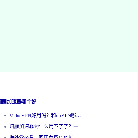
回国加速器哪个好
MalusVPN好用吗？和uuVPN哪个好？海外党无缝访问国内资源的真实对比与选择指南
归雁加速器为什么用不了了？一位海外游子的真实困惑与技术解答
海外党必看：回国免费VPN推荐？别踩坑！教你选对加速器无缝刷国内资源