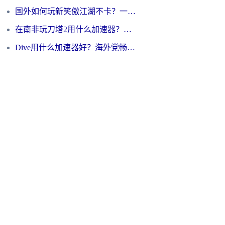
国外如何玩新笑傲江湖不卡？一份给海外游子的终极网络指南
在南非玩刀塔2用什么加速器？一份给海外游子的终极生存指南
Dive用什么加速器好？海外党畅玩国服游戏的终极避坑指南