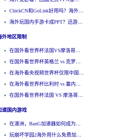
ChickCN和GoLink好用吗？海外党如何选对回国加速器
海外玩国内手游卡成PPT？迅游和奇游手游哪个好？一篇讲透回国加速器怎么选
海外地区限制
在国外看世界杯法国VS摩洛哥地区限制？这篇指南让你流畅看中文解说无压力
在国外看世界杯英格兰 vs 克罗地亚当前地区不可播放？这篇指南帮你搞定所有海外观赛难题
在海外看央视频世界杯仅限中国大陆？这篇指南帮你解锁中文解说+无卡顿直播
在海外看世界杯比利时 vs 塞内加尔仅限中国大陆？我找到了最流畅的中文解说之路
在国外看世界杯法国 VS 摩洛哥仅限中国大陆？海外党这样看中文解说赛事不卡顿
加速国内游戏
在澳洲，BanG加速器如何成为你国服游戏的“时光机”？
玩崩坏学园2海外用什么免费加速器好？2026海外党亲测国服游戏加速指南