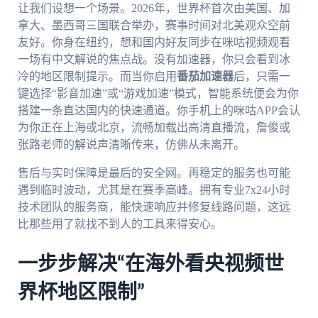
让我们设想一个场景。2026年，世界杯首次由美国、加
拿大、墨西哥三国联合举办，赛事时间对北美观众空前
友好。你身在纽约，想和国内好友同步在咪咕视频观看
一场有中文解说的焦点战。没有加速器，你只会看到冰
冷的地区限制提示。而当你启用
番茄加速器
后，只需一
键选择“影音加速”或“游戏加速”模式，智能系统便会为你
搭建一条直达国内的快速通道。你手机上的咪咕APP会认
为你正在上海或北京，流畅加载出高清直播流，詹俊或
张路老师的解说声清晰传来，仿佛从未离开。
售后与实时保障是最后的安全网。再稳定的服务也可能
遇到临时波动，尤其是在赛季高峰。拥有专业7x24小时
技术团队的服务商，能快速响应并修复线路问题，这远
比那些用了就找不到人的工具来得安心。
一步步解决“在海外看央视频世
界杯地区限制”