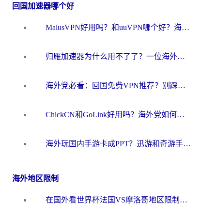
回国加速器哪个好
MalusVPN好用吗？和uuVPN哪个好？海外党无缝访问国内资源的真实对比与选择指南
归雁加速器为什么用不了了？一位海外游子的真实困惑与技术解答
海外党必看：回国免费VPN推荐？别踩坑！教你选对加速器无缝刷国内资源
ChickCN和GoLink好用吗？海外党如何选对回国加速器
海外玩国内手游卡成PPT？迅游和奇游手游哪个好？一篇讲透回国加速器怎么选
海外地区限制
在国外看世界杯法国VS摩洛哥地区限制？这篇指南让你流畅看中文解说无压力