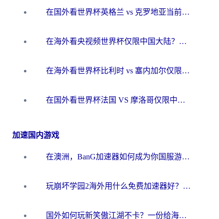
在国外看世界杯英格兰 vs 克罗地亚当前地区不可播放？这篇指南帮你搞定所有海外观赛难题
在海外看央视频世界杯仅限中国大陆？这篇指南帮你解锁中文解说+无卡顿直播
在海外看世界杯比利时 vs 塞内加尔仅限中国大陆？我找到了最流畅的中文解说之路
在国外看世界杯法国 VS 摩洛哥仅限中国大陆？海外党这样看中文解说赛事不卡顿
加速国内游戏
在澳洲，BanG加速器如何成为你国服游戏的“时光机”？
玩崩坏学园2海外用什么免费加速器好？2026海外党亲测国服游戏加速指南
国外如何玩新笑傲江湖不卡？一份给海外游子的终极网络指南