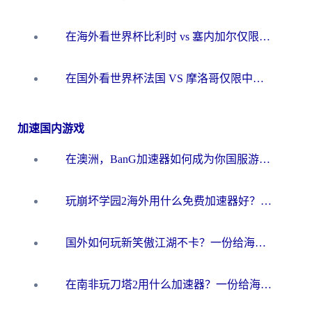
在海外看世界杯比利时 vs 塞内加尔仅限中国大陆？我找到了最流畅的中文解说之路
在国外看世界杯法国 VS 摩洛哥仅限中国大陆？海外党这样看中文解说赛事不卡顿
加速国内游戏
在澳洲，BanG加速器如何成为你国服游戏的“时光机”？
玩崩坏学园2海外用什么免费加速器好？2026海外党亲测国服游戏加速指南
国外如何玩新笑傲江湖不卡？一份给海外游子的终极网络指南
在南非玩刀塔2用什么加速器？一份给海外游子的终极生存指南