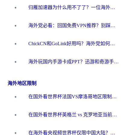
归雁加速器为什么用不了了？一位海外游子的真实困惑与技术解答
海外党必看：回国免费VPN推荐？别踩坑！教你选对加速器无缝刷国内资源
ChickCN和GoLink好用吗？海外党如何选对回国加速器
海外玩国内手游卡成PPT？迅游和奇游手游哪个好？一篇讲透回国加速器怎么选
海外地区限制
在国外看世界杯法国VS摩洛哥地区限制？这篇指南让你流畅看中文解说无压力
在国外看世界杯英格兰 vs 克罗地亚当前地区不可播放？这篇指南帮你搞定所有海外观赛难题
在海外看央视频世界杯仅限中国大陆？这篇指南帮你解锁中文解说+无卡顿直播