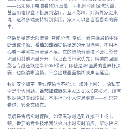
——比如你用电脑看NBA直播，手机同时刷足球集锦，
甚至用电视盒子投屏到客厅，互不影响。对海外家庭来
说，这种多端支持特别实用，家人可以各自看喜欢的赛
事。
然后是稳定无限流量+智能分流+专线。看直播最怕中途
断流或卡顿，
番茄加速器
提供稳定的无限流量，不用担
心看一半就提示流量不足。它的智能分流技术会把影音
流量和其他流量分开，保证直播带宽优先；精选的回国
影音专线还能独享100M带宽，即使是4K画质的世界杯决
赛，也能清晰流畅，不会出现画面模糊或声音延迟。
数据安全加密+专线传输也不能少。海外上网时，隐私安
全是个大问题。
番茄加速器
采用AES-256加密技术，所有
数据通过专线传输，不用担心个人信息泄露——你只管
看球，安全交给它。
最后是售后实时保障。如果看球时遇到连接不上或卡
顿，番茄的专业技术团队会24小时实时响应，帮你快速