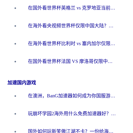
在国外看世界杯英格兰 vs 克罗地亚当前地区不可播放？这篇指南帮你搞定所有海外观赛难题
在海外看央视频世界杯仅限中国大陆？这篇指南帮你解锁中文解说+无卡顿直播
在海外看世界杯比利时 vs 塞内加尔仅限中国大陆？我找到了最流畅的中文解说之路
在国外看世界杯法国 VS 摩洛哥仅限中国大陆？海外党这样看中文解说赛事不卡顿
加速国内游戏
在澳洲，BanG加速器如何成为你国服游戏的“时光机”？
玩崩坏学园2海外用什么免费加速器好？2026海外党亲测国服游戏加速指南
国外如何玩新笑傲江湖不卡？一份给海外游子的终极网络指南