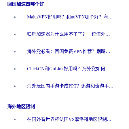
回国加速器哪个好
MalusVPN好用吗？和uuVPN哪个好？海外党无缝访问国内资源的真实对比与选择指南
归雁加速器为什么用不了了？一位海外游子的真实困惑与技术解答
海外党必看：回国免费VPN推荐？别踩坑！教你选对加速器无缝刷国内资源
ChickCN和GoLink好用吗？海外党如何选对回国加速器
海外玩国内手游卡成PPT？迅游和奇游手游哪个好？一篇讲透回国加速器怎么选
海外地区限制
在国外看世界杯法国VS摩洛哥地区限制？这篇指南让你流畅看中文解说无压力