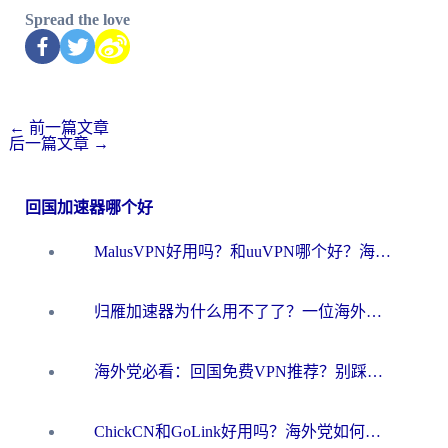
Spread the love
←
前一篇文章
后一篇文章
→
回国加速器哪个好
MalusVPN好用吗？和uuVPN哪个好？海外党无缝访问国内资源的真实对比与选择指南
归雁加速器为什么用不了了？一位海外游子的真实困惑与技术解答
海外党必看：回国免费VPN推荐？别踩坑！教你选对加速器无缝刷国内资源
ChickCN和GoLink好用吗？海外党如何选对回国加速器