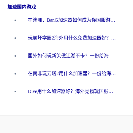
加速国内游戏
在澳洲，BanG加速器如何成为你国服游戏的“时光机”？
玩崩坏学园2海外用什么免费加速器好？2026海外党亲测国服游戏加速指南
国外如何玩新笑傲江湖不卡？一份给海外游子的终极网络指南
在南非玩刀塔2用什么加速器？一份给海外游子的终极生存指南
Dive用什么加速器好？海外党畅玩国服游戏的终极避坑指南