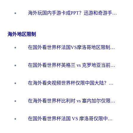
海外玩国内手游卡成PPT？迅游和奇游手游哪个好？一篇讲透回国加速器怎么选
海外地区限制
在国外看世界杯法国VS摩洛哥地区限制？这篇指南让你流畅看中文解说无压力
在国外看世界杯英格兰 vs 克罗地亚当前地区不可播放？这篇指南帮你搞定所有海外观赛难题
在海外看央视频世界杯仅限中国大陆？这篇指南帮你解锁中文解说+无卡顿直播
在海外看世界杯比利时 vs 塞内加尔仅限中国大陆？我找到了最流畅的中文解说之路
在国外看世界杯法国 VS 摩洛哥仅限中国大陆？海外党这样看中文解说赛事不卡顿