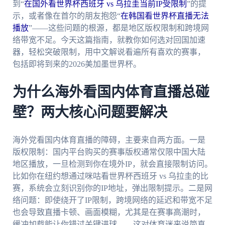
到“
在国外看世界杯西班牙 vs 乌拉圭当前IP受限制
”的提
示，或者像在首尔的朋友抱怨“
在韩国看世界杯直播无法
播放
”——这些问题的根源，都是地区版权限制和跨境网
络带宽不足。今天这篇指南，就教你如何选对回国加速
器，轻松突破限制，用中文解说看遍所有喜欢的赛事，
包括即将到来的2026美加墨世界杯。
为什么海外看国内体育直播总碰
壁？两大核心问题要解决
海外党看国内体育直播的障碍，主要来自两方面。一是
版权限制：国内平台购买的赛事版权通常仅限中国大陆
地区播放，一旦检测到你在境外IP，就会直接限制访问。
比如你在纽约想通过咪咕看世界杯西班牙 vs 乌拉圭的比
赛，系统会立刻识别你的IP地址，弹出限制提示。二是网
络问题：即使绕开了IP限制，跨境网络的延迟和带宽不足
也会导致直播卡顿、画面模糊，尤其是在赛事高潮时，
缓冲加载能让你错过关键进球——这对体育迷来说简直