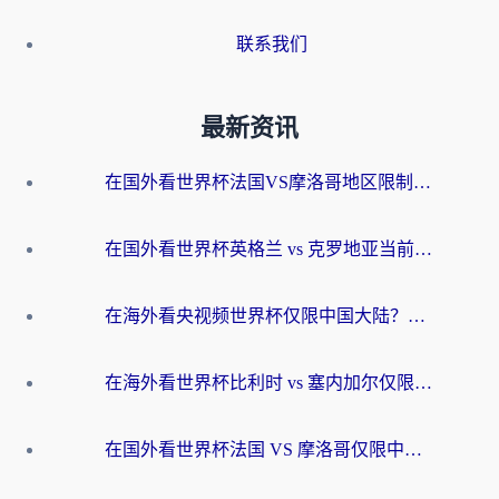
联系我们
最新资讯
在国外看世界杯法国VS摩洛哥地区限制？这篇指南让你流畅看中文解说无压力
在国外看世界杯英格兰 vs 克罗地亚当前地区不可播放？这篇指南帮你搞定所有海外观赛难题
在海外看央视频世界杯仅限中国大陆？这篇指南帮你解锁中文解说+无卡顿直播
在海外看世界杯比利时 vs 塞内加尔仅限中国大陆？我找到了最流畅的中文解说之路
在国外看世界杯法国 VS 摩洛哥仅限中国大陆？海外党这样看中文解说赛事不卡顿