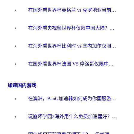
在国外看世界杯英格兰 vs 克罗地亚当前地区不可播放？这篇指南帮你搞定所有海外观赛难题
在海外看央视频世界杯仅限中国大陆？这篇指南帮你解锁中文解说+无卡顿直播
在海外看世界杯比利时 vs 塞内加尔仅限中国大陆？我找到了最流畅的中文解说之路
在国外看世界杯法国 VS 摩洛哥仅限中国大陆？海外党这样看中文解说赛事不卡顿
加速国内游戏
在澳洲，BanG加速器如何成为你国服游戏的“时光机”？
玩崩坏学园2海外用什么免费加速器好？2026海外党亲测国服游戏加速指南