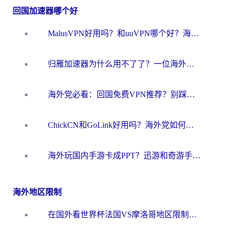
回国加速器哪个好
MalusVPN好用吗？和uuVPN哪个好？海外党无缝访问国内资源的真实对比与选择指南
归雁加速器为什么用不了了？一位海外游子的真实困惑与技术解答
海外党必看：回国免费VPN推荐？别踩坑！教你选对加速器无缝刷国内资源
ChickCN和GoLink好用吗？海外党如何选对回国加速器
海外玩国内手游卡成PPT？迅游和奇游手游哪个好？一篇讲透回国加速器怎么选
海外地区限制
在国外看世界杯法国VS摩洛哥地区限制？这篇指南让你流畅看中文解说无压力