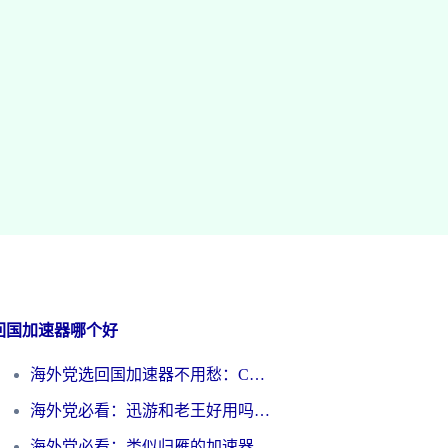
回国加速器哪个好
海外党选回国加速器不用愁：ChickCN和洞见哪个好？一篇搞定所有疑问
海外党必看：迅游和老王好用吗？3分钟选对加速国内网络的加速器
海外党必看：类似归雁的加速器怎么选？一篇搞定无缝访问国内资源