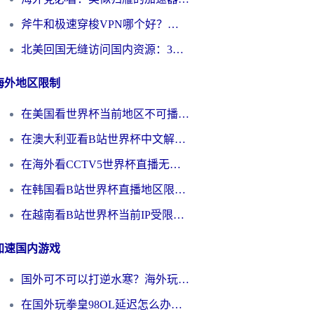
斧牛和极速穿梭VPN哪个好？海外党选回国加速器必看的真实对比与避坑指南
北美回国无缝访问国内资源：3年海外党亲测的加速器选择指南
海外地区限制
在美国看世界杯当前地区不可播放？海外党体育观赛终极指南来了！
在澳大利亚看B站世界杯中文解说仅限中国大陆？这篇指南帮你打破限制看遍赛事
在海外看CCTV5世界杯直播无法播放？这篇指南让你和国内球迷同步呐喊
在韩国看B站世界杯直播地区限制？这篇指南让你告别“当前地区不可播放”
在越南看B站世界杯当前IP受限制？海外党体育观赛终极指南来了
加速国内游戏
国外可不可以打逆水寒？海外玩家国服畅玩终极指南（附漫威荒野乱斗加速方案）
在国外玩拳皇98OL延迟怎么办？海外党亲测有效的低延迟指南