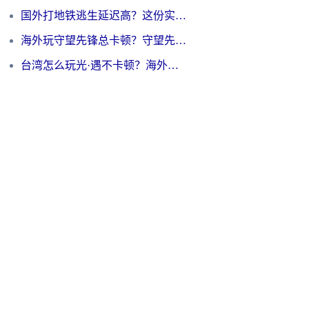
国外打地铁逃生延迟高？这份实测有效的低延迟指南帮你吃鸡
海外玩守望先锋总卡顿？守望先锋游戏加速器在哪里买&避坑指南（附欧洲非洲游戏实测）
台湾怎么玩光·遇不卡顿？海外党国服游戏加速终极攻略（附实测体验）