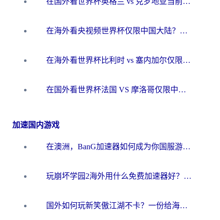
在国外看世界杯英格兰 vs 克罗地亚当前地区不可播放？这篇指南帮你搞定所有海外观赛难题
在海外看央视频世界杯仅限中国大陆？这篇指南帮你解锁中文解说+无卡顿直播
在海外看世界杯比利时 vs 塞内加尔仅限中国大陆？我找到了最流畅的中文解说之路
在国外看世界杯法国 VS 摩洛哥仅限中国大陆？海外党这样看中文解说赛事不卡顿
加速国内游戏
在澳洲，BanG加速器如何成为你国服游戏的“时光机”？
玩崩坏学园2海外用什么免费加速器好？2026海外党亲测国服游戏加速指南
国外如何玩新笑傲江湖不卡？一份给海外游子的终极网络指南