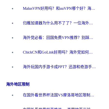
MalusVPN好用吗？和uuVPN哪个好？海外党无缝访问国内资源的真实对比与选择指南
归雁加速器为什么用不了了？一位海外游子的真实困惑与技术解答
海外党必看：回国免费VPN推荐？别踩坑！教你选对加速器无缝刷国内资源
ChickCN和GoLink好用吗？海外党如何选对回国加速器
海外玩国内手游卡成PPT？迅游和奇游手游哪个好？一篇讲透回国加速器怎么选
海外地区限制
在国外看世界杯法国VS摩洛哥地区限制？这篇指南让你流畅看中文解说无压力