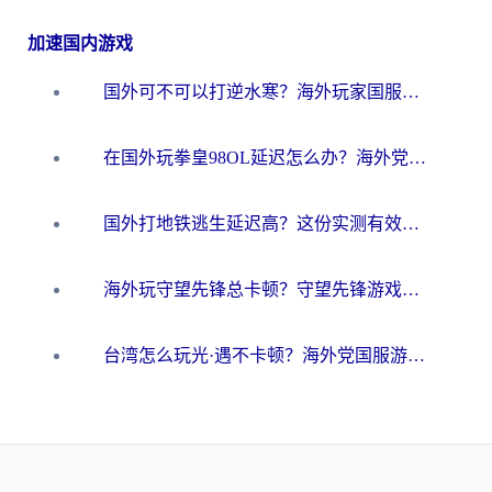
加速国内游戏
国外可不可以打逆水寒？海外玩家国服畅玩终极指南（附漫威荒野乱斗加速方案）
在国外玩拳皇98OL延迟怎么办？海外党亲测有效的低延迟指南
国外打地铁逃生延迟高？这份实测有效的低延迟指南帮你吃鸡
海外玩守望先锋总卡顿？守望先锋游戏加速器在哪里买&避坑指南（附欧洲非洲游戏实测）
台湾怎么玩光·遇不卡顿？海外党国服游戏加速终极攻略（附实测体验）