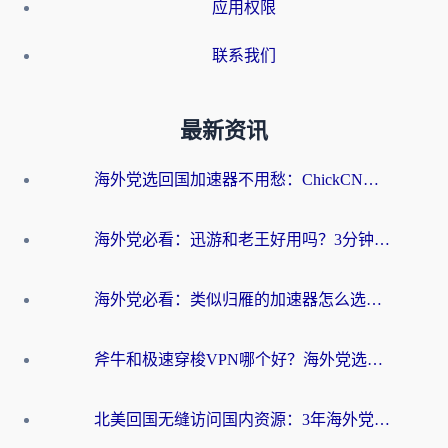
应用权限
联系我们
最新资讯
海外党选回国加速器不用愁：ChickCN和洞见哪个好？一篇搞定所有疑问
海外党必看：迅游和老王好用吗？3分钟选对加速国内网络的加速器
海外党必看：类似归雁的加速器怎么选？一篇搞定无缝访问国内资源
斧牛和极速穿梭VPN哪个好？海外党选回国加速器必看的真实对比与避坑指南
北美回国无缝访问国内资源：3年海外党亲测的加速器选择指南