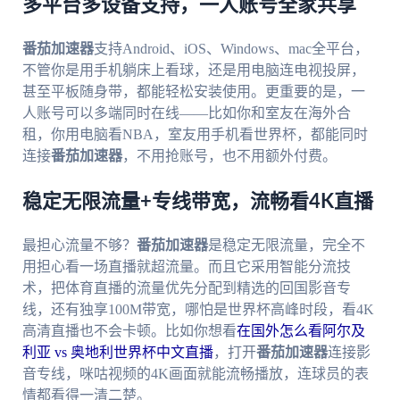
多平台多设备支持，一人账号全家共享
番茄加速器
支持Android、iOS、Windows、mac全平台，
不管你是用手机躺床上看球，还是用电脑连电视投屏，
甚至平板随身带，都能轻松安装使用。更重要的是，一
人账号可以多端同时在线——比如你和室友在海外合
租，你用电脑看NBA，室友用手机看世界杯，都能同时
连接
番茄加速器
，不用抢账号，也不用额外付费。
稳定无限流量+专线带宽，流畅看4K直播
最担心流量不够？
番茄加速器
是稳定无限流量，完全不
用担心看一场直播就超流量。而且它采用智能分流技
术，把体育直播的流量优先分配到精选的回国影音专
线，还有独享100M带宽，哪怕是世界杯高峰时段，看4K
高清直播也不会卡顿。比如你想看
在国外怎么看阿尔及
利亚 vs 奥地利世界杯中文直播
，打开
番茄加速器
连接影
音专线，咪咕视频的4K画面就能流畅播放，连球员的表
情都看得一清二楚。