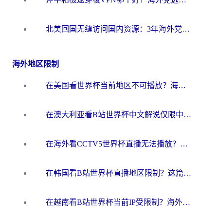
北美回国无缝访问国内资源：3年海外党亲测的加速器选择指南
海外地区限制
在美国看世界杯当前地区不可播放？海外党体育观赛终极指南来了！
在澳大利亚看B站世界杯中文解说仅限中国大陆？这篇指南帮你打破限制看遍赛事
在海外看CCTV5世界杯直播无法播放？这篇指南让你和国内球迷同步呐喊
在韩国看B站世界杯直播地区限制？这篇指南让你告别“当前地区不可播放”
在越南看B站世界杯当前IP受限制？海外党体育观赛终极指南来了