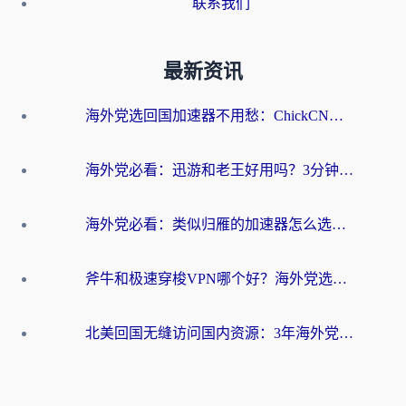
联系我们
最新资讯
海外党选回国加速器不用愁：ChickCN和洞见哪个好？一篇搞定所有疑问
海外党必看：迅游和老王好用吗？3分钟选对加速国内网络的加速器
海外党必看：类似归雁的加速器怎么选？一篇搞定无缝访问国内资源
斧牛和极速穿梭VPN哪个好？海外党选回国加速器必看的真实对比与避坑指南
北美回国无缝访问国内资源：3年海外党亲测的加速器选择指南