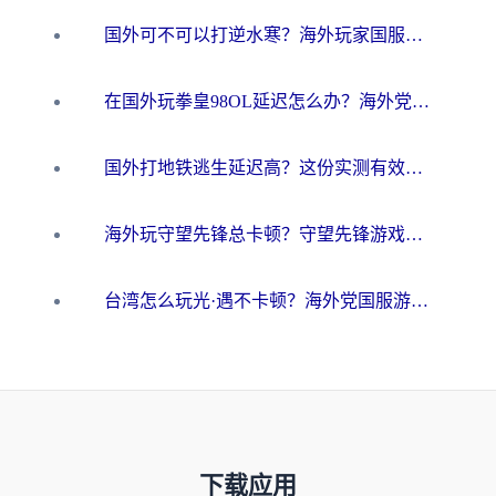
国外可不可以打逆水寒？海外玩家国服畅玩终极指南（附漫威荒野乱斗加速方案）
在国外玩拳皇98OL延迟怎么办？海外党亲测有效的低延迟指南
国外打地铁逃生延迟高？这份实测有效的低延迟指南帮你吃鸡
海外玩守望先锋总卡顿？守望先锋游戏加速器在哪里买&避坑指南（附欧洲非洲游戏实测）
台湾怎么玩光·遇不卡顿？海外党国服游戏加速终极攻略（附实测体验）
下载应用