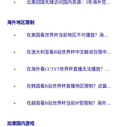
北美回国无缝访问国内资源：3年海外党亲测的加速器选择指南
海外地区限制
在美国看世界杯当前地区不可播放？海外党体育观赛终极指南来了！
在澳大利亚看B站世界杯中文解说仅限中国大陆？这篇指南帮你打破限制看遍赛事
在海外看CCTV5世界杯直播无法播放？这篇指南让你和国内球迷同步呐喊
在韩国看B站世界杯直播地区限制？这篇指南让你告别“当前地区不可播放”
在越南看B站世界杯当前IP受限制？海外党体育观赛终极指南来了
加速国内游戏