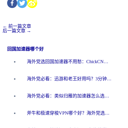
←
前一篇文章
后一篇文章
→
回国加速器哪个好
海外党选回国加速器不用愁：ChickCN和洞见哪个好？一篇搞定所有疑问
海外党必看：迅游和老王好用吗？3分钟选对加速国内网络的加速器
海外党必看：类似归雁的加速器怎么选？一篇搞定无缝访问国内资源
斧牛和极速穿梭VPN哪个好？海外党选回国加速器必看的真实对比与避坑指南