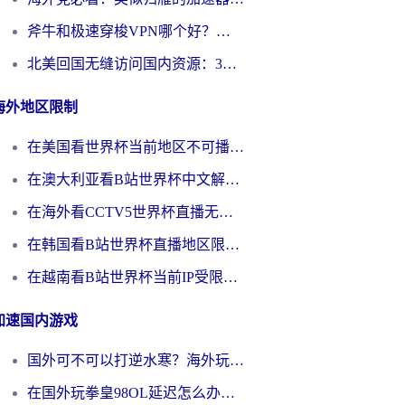
斧牛和极速穿梭VPN哪个好？海外党选回国加速器必看的真实对比与避坑指南
北美回国无缝访问国内资源：3年海外党亲测的加速器选择指南
海外地区限制
在美国看世界杯当前地区不可播放？海外党体育观赛终极指南来了！
在澳大利亚看B站世界杯中文解说仅限中国大陆？这篇指南帮你打破限制看遍赛事
在海外看CCTV5世界杯直播无法播放？这篇指南让你和国内球迷同步呐喊
在韩国看B站世界杯直播地区限制？这篇指南让你告别“当前地区不可播放”
在越南看B站世界杯当前IP受限制？海外党体育观赛终极指南来了
加速国内游戏
国外可不可以打逆水寒？海外玩家国服畅玩终极指南（附漫威荒野乱斗加速方案）
在国外玩拳皇98OL延迟怎么办？海外党亲测有效的低延迟指南