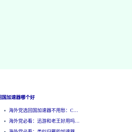
回国加速器哪个好
海外党选回国加速器不用愁：ChickCN和洞见哪个好？一篇搞定所有疑问
海外党必看：迅游和老王好用吗？3分钟选对加速国内网络的加速器
海外党必看：类似归雁的加速器怎么选？一篇搞定无缝访问国内资源