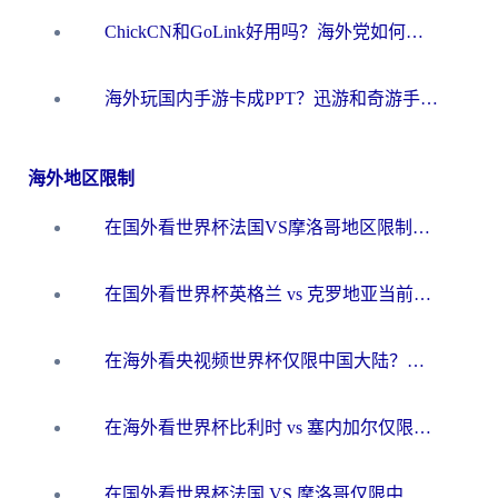
ChickCN和GoLink好用吗？海外党如何选对回国加速器
海外玩国内手游卡成PPT？迅游和奇游手游哪个好？一篇讲透回国加速器怎么选
海外地区限制
在国外看世界杯法国VS摩洛哥地区限制？这篇指南让你流畅看中文解说无压力
在国外看世界杯英格兰 vs 克罗地亚当前地区不可播放？这篇指南帮你搞定所有海外观赛难题
在海外看央视频世界杯仅限中国大陆？这篇指南帮你解锁中文解说+无卡顿直播
在海外看世界杯比利时 vs 塞内加尔仅限中国大陆？我找到了最流畅的中文解说之路
在国外看世界杯法国 VS 摩洛哥仅限中国大陆？海外党这样看中文解说赛事不卡顿