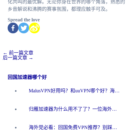
化共鸣的最优解。无论你身在世界的哪个角落，熟悉的
乡音解说和沸腾的赛事氛围，都理应触手可及。
Spread the love
←
前一篇文章
后一篇文章
→
回国加速器哪个好
MalusVPN好用吗？和uuVPN哪个好？海外党无缝访问国内资源的真实对比与选择指南
归雁加速器为什么用不了了？一位海外游子的真实困惑与技术解答
海外党必看：回国免费VPN推荐？别踩坑！教你选对加速器无缝刷国内资源