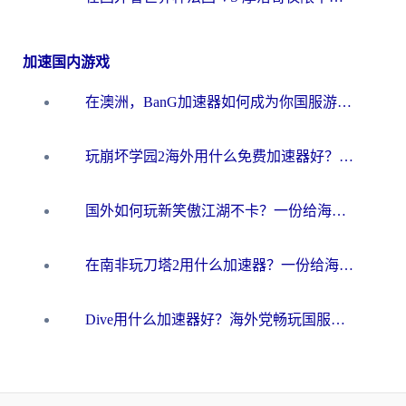
加速国内游戏
在澳洲，BanG加速器如何成为你国服游戏的“时光机”？
玩崩坏学园2海外用什么免费加速器好？2026海外党亲测国服游戏加速指南
国外如何玩新笑傲江湖不卡？一份给海外游子的终极网络指南
在南非玩刀塔2用什么加速器？一份给海外游子的终极生存指南
Dive用什么加速器好？海外党畅玩国服游戏的终极避坑指南