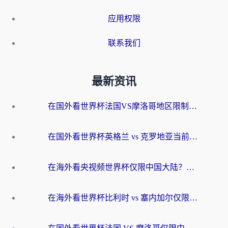
应用权限
联系我们
最新资讯
在国外看世界杯法国VS摩洛哥地区限制？这篇指南让你流畅看中文解说无压力
在国外看世界杯英格兰 vs 克罗地亚当前地区不可播放？这篇指南帮你搞定所有海外观赛难题
在海外看央视频世界杯仅限中国大陆？这篇指南帮你解锁中文解说+无卡顿直播
在海外看世界杯比利时 vs 塞内加尔仅限中国大陆？我找到了最流畅的中文解说之路