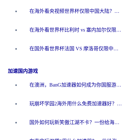
在海外看央视频世界杯仅限中国大陆？这篇指南帮你解锁中文解说+无卡顿直播
在海外看世界杯比利时 vs 塞内加尔仅限中国大陆？我找到了最流畅的中文解说之路
在国外看世界杯法国 VS 摩洛哥仅限中国大陆？海外党这样看中文解说赛事不卡顿
加速国内游戏
在澳洲，BanG加速器如何成为你国服游戏的“时光机”？
玩崩坏学园2海外用什么免费加速器好？2026海外党亲测国服游戏加速指南
国外如何玩新笑傲江湖不卡？一份给海外游子的终极网络指南