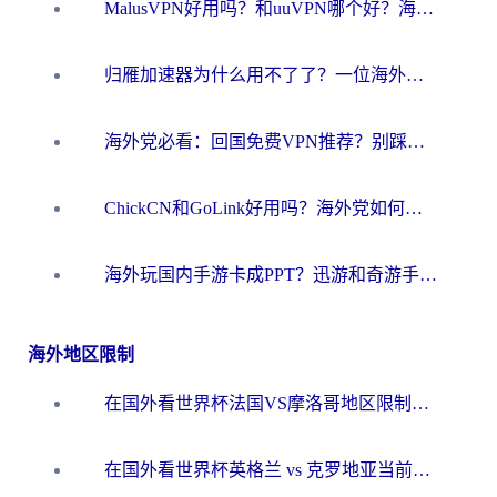
MalusVPN好用吗？和uuVPN哪个好？海外党无缝访问国内资源的真实对比与选择指南
归雁加速器为什么用不了了？一位海外游子的真实困惑与技术解答
海外党必看：回国免费VPN推荐？别踩坑！教你选对加速器无缝刷国内资源
ChickCN和GoLink好用吗？海外党如何选对回国加速器
海外玩国内手游卡成PPT？迅游和奇游手游哪个好？一篇讲透回国加速器怎么选
海外地区限制
在国外看世界杯法国VS摩洛哥地区限制？这篇指南让你流畅看中文解说无压力
在国外看世界杯英格兰 vs 克罗地亚当前地区不可播放？这篇指南帮你搞定所有海外观赛难题