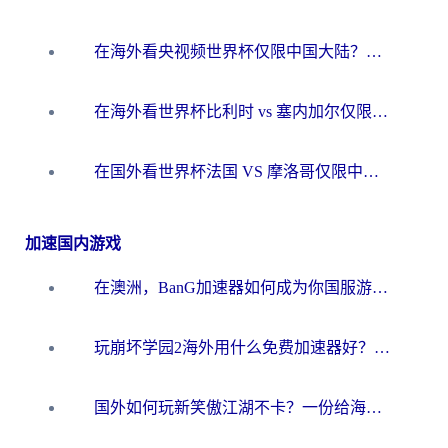
在海外看央视频世界杯仅限中国大陆？这篇指南帮你解锁中文解说+无卡顿直播
在海外看世界杯比利时 vs 塞内加尔仅限中国大陆？我找到了最流畅的中文解说之路
在国外看世界杯法国 VS 摩洛哥仅限中国大陆？海外党这样看中文解说赛事不卡顿
加速国内游戏
在澳洲，BanG加速器如何成为你国服游戏的“时光机”？
玩崩坏学园2海外用什么免费加速器好？2026海外党亲测国服游戏加速指南
国外如何玩新笑傲江湖不卡？一份给海外游子的终极网络指南