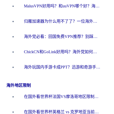
MalusVPN好用吗？和uuVPN哪个好？海外党无缝访问国内资源的真实对比与选择指南
归雁加速器为什么用不了了？一位海外游子的真实困惑与技术解答
海外党必看：回国免费VPN推荐？别踩坑！教你选对加速器无缝刷国内资源
ChickCN和GoLink好用吗？海外党如何选对回国加速器
海外玩国内手游卡成PPT？迅游和奇游手游哪个好？一篇讲透回国加速器怎么选
海外地区限制
在国外看世界杯法国VS摩洛哥地区限制？这篇指南让你流畅看中文解说无压力
在国外看世界杯英格兰 vs 克罗地亚当前地区不可播放？这篇指南帮你搞定所有海外观赛难题