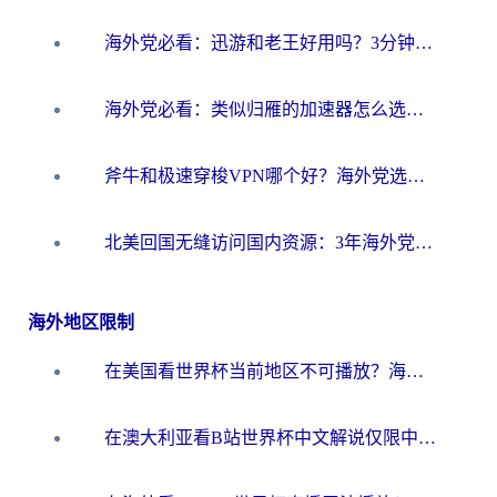
海外党必看：迅游和老王好用吗？3分钟选对加速国内网络的加速器
海外党必看：类似归雁的加速器怎么选？一篇搞定无缝访问国内资源
斧牛和极速穿梭VPN哪个好？海外党选回国加速器必看的真实对比与避坑指南
北美回国无缝访问国内资源：3年海外党亲测的加速器选择指南
海外地区限制
在美国看世界杯当前地区不可播放？海外党体育观赛终极指南来了！
在澳大利亚看B站世界杯中文解说仅限中国大陆？这篇指南帮你打破限制看遍赛事