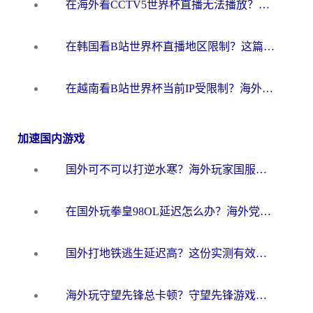
在海外看CCTV5世界杯直播无法播放？这篇指南让你和国内球迷同步呐喊
在韩国看B站世界杯直播地区限制？这篇指南让你告别“当前地区不可播放”
在越南看B站世界杯当前IP受限制？海外党体育观赛终极指南来了
加速国内游戏
国外可不可以打逆水寒？海外玩家国服畅玩终极指南（附漫威荒野乱斗加速方案）
在国外玩拳皇98OL延迟怎么办？海外党亲测有效的低延迟指南
国外打地铁逃生延迟高？这份实测有效的低延迟指南帮你吃鸡
海外玩守望先锋总卡顿？守望先锋游戏加速器在哪里买&避坑指南（附欧洲非洲游戏实测）