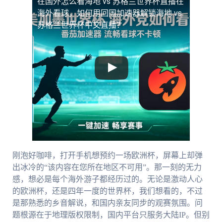
在国外怎么看海地 vs 苏格兰世界杯直播
在
海外看球，如何用回国加速器解锁海地 vs
苏格兰世界杯中文直播？
刚泡好咖啡，打开手机想预约一场欧洲杯，屏幕上却弹
出冰冷的“该内容在您所在地区不可用”。那一刻的无力
感，想必是每个海外游子都经历过的。无论是激动人心
的欧洲杯，还是四年一度的世界杯，我们想看的，不过
是那熟悉的乡音解说，和国内亲友同步的观赛氛围。问
题根源在于地理版权限制，国内平台只服务大陆IP。但别