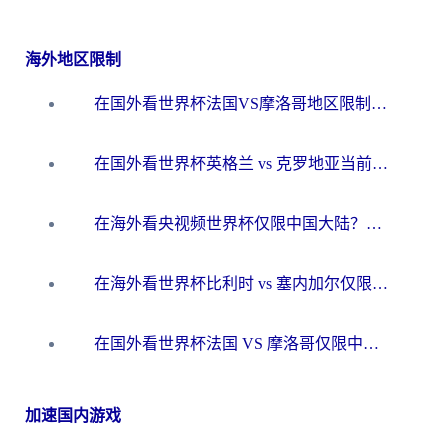
海外地区限制
在国外看世界杯法国VS摩洛哥地区限制？这篇指南让你流畅看中文解说无压力
在国外看世界杯英格兰 vs 克罗地亚当前地区不可播放？这篇指南帮你搞定所有海外观赛难题
在海外看央视频世界杯仅限中国大陆？这篇指南帮你解锁中文解说+无卡顿直播
在海外看世界杯比利时 vs 塞内加尔仅限中国大陆？我找到了最流畅的中文解说之路
在国外看世界杯法国 VS 摩洛哥仅限中国大陆？海外党这样看中文解说赛事不卡顿
加速国内游戏