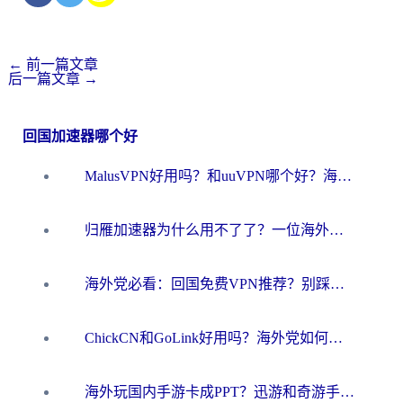
←
前一篇文章
后一篇文章
→
回国加速器哪个好
MalusVPN好用吗？和uuVPN哪个好？海外党无缝访问国内资源的真实对比与选择指南
归雁加速器为什么用不了了？一位海外游子的真实困惑与技术解答
海外党必看：回国免费VPN推荐？别踩坑！教你选对加速器无缝刷国内资源
ChickCN和GoLink好用吗？海外党如何选对回国加速器
海外玩国内手游卡成PPT？迅游和奇游手游哪个好？一篇讲透回国加速器怎么选