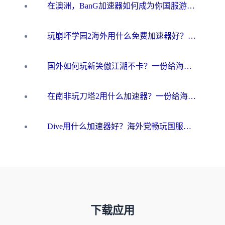
在澳洲，BanG加速器如何成为你国服游戏的“时光机”？
玩崩坏学园2海外用什么免费加速器好？2026海外党亲测国服游戏加速指南
国外如何玩新笑傲江湖不卡？一份给海外游子的终极网络指南
在南非玩刀塔2用什么加速器？一份给海外游子的终极生存指南
Dive用什么加速器好？海外党畅玩国服游戏的终极避坑指南
下载应用