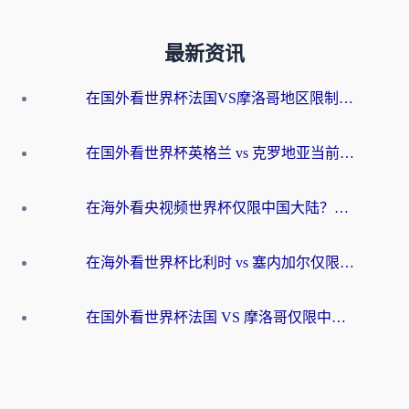
最新资讯
在国外看世界杯法国VS摩洛哥地区限制？这篇指南让你流畅看中文解说无压力
在国外看世界杯英格兰 vs 克罗地亚当前地区不可播放？这篇指南帮你搞定所有海外观赛难题
在海外看央视频世界杯仅限中国大陆？这篇指南帮你解锁中文解说+无卡顿直播
在海外看世界杯比利时 vs 塞内加尔仅限中国大陆？我找到了最流畅的中文解说之路
在国外看世界杯法国 VS 摩洛哥仅限中国大陆？海外党这样看中文解说赛事不卡顿