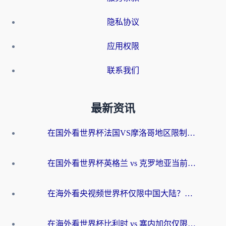
隐私协议
应用权限
联系我们
最新资讯
在国外看世界杯法国VS摩洛哥地区限制？这篇指南让你流畅看中文解说无压力
在国外看世界杯英格兰 vs 克罗地亚当前地区不可播放？这篇指南帮你搞定所有海外观赛难题
在海外看央视频世界杯仅限中国大陆？这篇指南帮你解锁中文解说+无卡顿直播
在海外看世界杯比利时 vs 塞内加尔仅限中国大陆？我找到了最流畅的中文解说之路