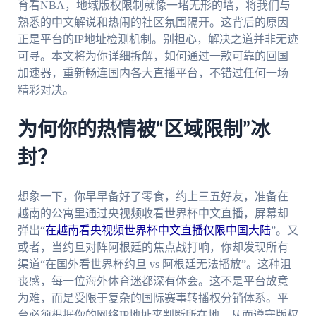
育看NBA，地域版权限制就像一堵无形的墙，将我们与
熟悉的中文解说和热闹的社区氛围隔开。这背后的原因
正是平台的IP地址检测机制。别担心，解决之道并非无迹
可寻。本文将为你详细拆解，如何通过一款可靠的回国
加速器，重新畅连国内各大直播平台，不错过任何一场
精彩对决。
为何你的热情被“区域限制”冰
封？
想象一下，你早早备好了零食，约上三五好友，准备在
越南的公寓里通过央视频收看世界杯中文直播，屏幕却
弹出“
在越南看央视频世界杯中文直播仅限中国大陆
”。又
或者，当约旦对阵阿根廷的焦点战打响，你却发现所有
渠道“在国外看世界杯约旦 vs 阿根廷无法播放”。这种沮
丧感，每一位海外体育迷都深有体会。这不是平台故意
为难，而是受限于复杂的国际赛事转播权分销体系。平
台必须根据你的网络IP地址来判断所在地，从而遵守版权