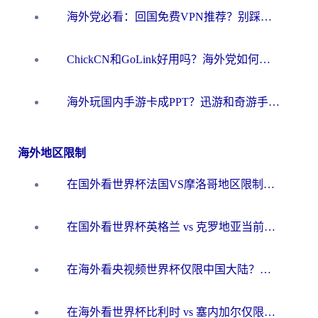
海外党必看：回国免费VPN推荐？别踩坑！教你选对加速器无缝刷国内资源
ChickCN和GoLink好用吗？海外党如何选对回国加速器
海外玩国内手游卡成PPT？迅游和奇游手游哪个好？一篇讲透回国加速器怎么选
海外地区限制
在国外看世界杯法国VS摩洛哥地区限制？这篇指南让你流畅看中文解说无压力
在国外看世界杯英格兰 vs 克罗地亚当前地区不可播放？这篇指南帮你搞定所有海外观赛难题
在海外看央视频世界杯仅限中国大陆？这篇指南帮你解锁中文解说+无卡顿直播
在海外看世界杯比利时 vs 塞内加尔仅限中国大陆？我找到了最流畅的中文解说之路