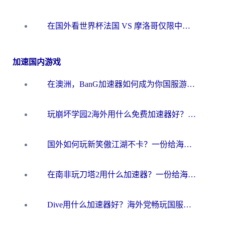
在国外看世界杯法国 VS 摩洛哥仅限中国大陆？海外党这样看中文解说赛事不卡顿
加速国内游戏
在澳洲，BanG加速器如何成为你国服游戏的“时光机”？
玩崩坏学园2海外用什么免费加速器好？2026海外党亲测国服游戏加速指南
国外如何玩新笑傲江湖不卡？一份给海外游子的终极网络指南
在南非玩刀塔2用什么加速器？一份给海外游子的终极生存指南
Dive用什么加速器好？海外党畅玩国服游戏的终极避坑指南