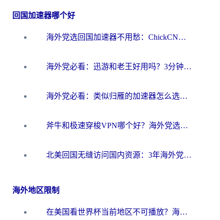
回国加速器哪个好
海外党选回国加速器不用愁：ChickCN和洞见哪个好？一篇搞定所有疑问
海外党必看：迅游和老王好用吗？3分钟选对加速国内网络的加速器
海外党必看：类似归雁的加速器怎么选？一篇搞定无缝访问国内资源
斧牛和极速穿梭VPN哪个好？海外党选回国加速器必看的真实对比与避坑指南
北美回国无缝访问国内资源：3年海外党亲测的加速器选择指南
海外地区限制
在美国看世界杯当前地区不可播放？海外党体育观赛终极指南来了！