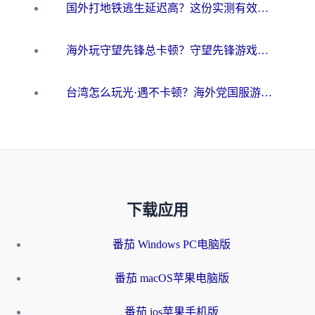
国外打地铁逃生延迟高？这份实测有效的低延迟指南帮你吃鸡
海外玩守望先锋总卡顿？守望先锋游戏加速器在哪里买&避坑指南（附欧洲非洲游戏实测）
台湾怎么玩光·遇不卡顿？海外党国服游戏加速终极攻略（附实测体验）
下载应用
番茄 Windows PC电脑版
番茄 macOS苹果电脑版
番茄 ios苹果手机版