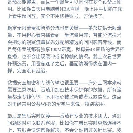
番茄都能覆盖，而且一个账号可以同时在多个设备上使
用。比如你白天用电脑看NBA直播，晚上用手机躺在床
上看中超回放，完全不用切换账号，方便极了。
稳定无限流量和智能分流也是关键——番茄提供无限流
量，不用担心看直播看到一半流量用完；智能分流技术
会把你的观赛流量优先分配到精选的回国影音专线，而
且每条专线都有独享100M带宽，就算是4K画质的世界杯
直播，也不会出现缓冲或者掉帧的情况。我上次看世界
杯预选赛，用番茄连了之后，画面清晰得像在国内一
样，完全没有延迟。
数据安全加密和专线传输也很重要——海外上网本来就
需要注意隐私，番茄用加密技术保护你的数据，所有流
量都走专线传输，不用担心被监听或者泄露信息。这点
对于经常用公共Wi-Fi的留学生来说，特别实用。
最后是售后实时保障——番茄有专业的技术团队，遇到
问题随时可以联系客服，比如你在看比赛时突然连接不
上，客服会快速帮你解决，不会让你错过关键比赛。我