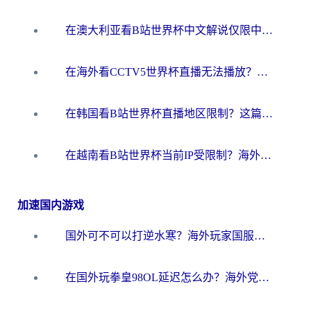
在澳大利亚看B站世界杯中文解说仅限中国大陆？这篇指南帮你打破限制看遍赛事
在海外看CCTV5世界杯直播无法播放？这篇指南让你和国内球迷同步呐喊
在韩国看B站世界杯直播地区限制？这篇指南让你告别“当前地区不可播放”
在越南看B站世界杯当前IP受限制？海外党体育观赛终极指南来了
加速国内游戏
国外可不可以打逆水寒？海外玩家国服畅玩终极指南（附漫威荒野乱斗加速方案）
在国外玩拳皇98OL延迟怎么办？海外党亲测有效的低延迟指南