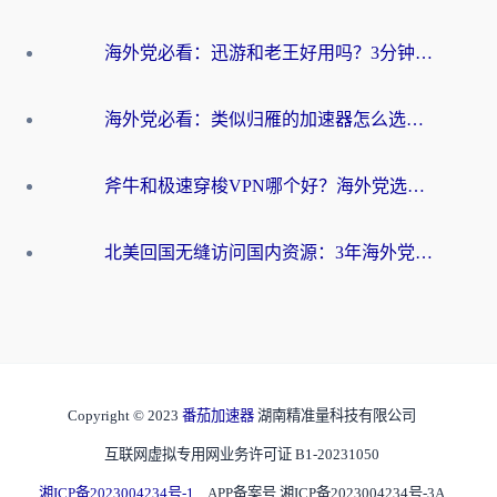
海外党必看：迅游和老王好用吗？3分钟选对加速国内网络的加速器
海外党必看：类似归雁的加速器怎么选？一篇搞定无缝访问国内资源
斧牛和极速穿梭VPN哪个好？海外党选回国加速器必看的真实对比与避坑指南
北美回国无缝访问国内资源：3年海外党亲测的加速器选择指南
Copyright © 2023
番茄加速器
湖南精准量科技有限公司
互联网虚拟专用网业务许可证 B1-20231050
湘ICP备2023004234号-1
APP备案号 湘ICP备2023004234号-3A