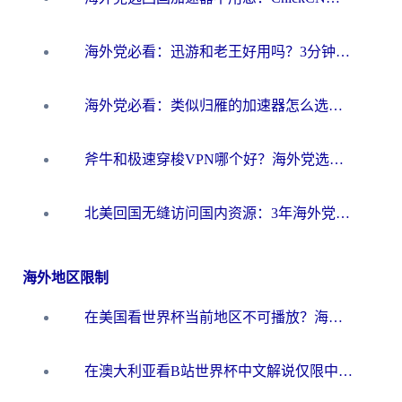
海外党必看：迅游和老王好用吗？3分钟选对加速国内网络的加速器
海外党必看：类似归雁的加速器怎么选？一篇搞定无缝访问国内资源
斧牛和极速穿梭VPN哪个好？海外党选回国加速器必看的真实对比与避坑指南
北美回国无缝访问国内资源：3年海外党亲测的加速器选择指南
海外地区限制
在美国看世界杯当前地区不可播放？海外党体育观赛终极指南来了！
在澳大利亚看B站世界杯中文解说仅限中国大陆？这篇指南帮你打破限制看遍赛事