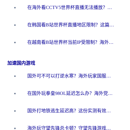
在海外看CCTV5世界杯直播无法播放？这篇指南让你和国内球迷同步呐喊
在韩国看B站世界杯直播地区限制？这篇指南让你告别“当前地区不可播放”
在越南看B站世界杯当前IP受限制？海外党体育观赛终极指南来了
加速国内游戏
国外可不可以打逆水寒？海外玩家国服畅玩终极指南（附漫威荒野乱斗加速方案）
在国外玩拳皇98OL延迟怎么办？海外党亲测有效的低延迟指南
国外打地铁逃生延迟高？这份实测有效的低延迟指南帮你吃鸡
海外玩守望先锋总卡顿？守望先锋游戏加速器在哪里买&避坑指南（附欧洲非洲游戏实测）