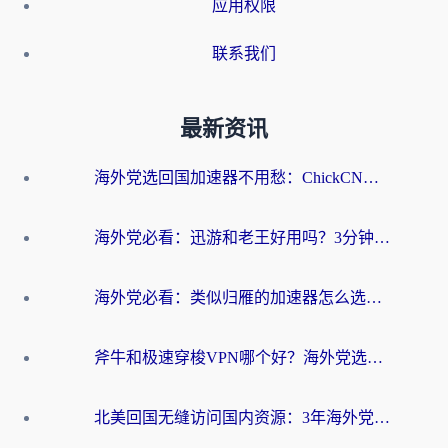
应用权限
联系我们
最新资讯
海外党选回国加速器不用愁：ChickCN和洞见哪个好？一篇搞定所有疑问
海外党必看：迅游和老王好用吗？3分钟选对加速国内网络的加速器
海外党必看：类似归雁的加速器怎么选？一篇搞定无缝访问国内资源
斧牛和极速穿梭VPN哪个好？海外党选回国加速器必看的真实对比与避坑指南
北美回国无缝访问国内资源：3年海外党亲测的加速器选择指南