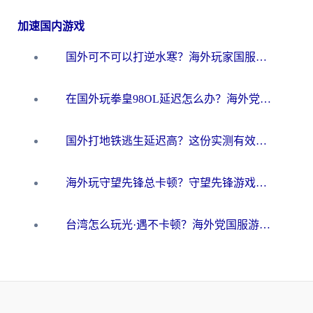
加速国内游戏
国外可不可以打逆水寒？海外玩家国服畅玩终极指南（附漫威荒野乱斗加速方案）
在国外玩拳皇98OL延迟怎么办？海外党亲测有效的低延迟指南
国外打地铁逃生延迟高？这份实测有效的低延迟指南帮你吃鸡
海外玩守望先锋总卡顿？守望先锋游戏加速器在哪里买&避坑指南（附欧洲非洲游戏实测）
台湾怎么玩光·遇不卡顿？海外党国服游戏加速终极攻略（附实测体验）