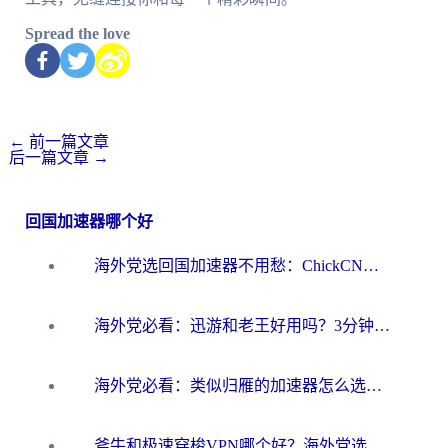
Spread the love
←
前一篇文章
后一篇文章
→
回国加速器哪个好
海外党选回国加速器不用愁：ChickCN和洞见哪个好？一篇搞定所有疑问
海外党必看：迅游和老王好用吗？3分钟选对加速国内网络的加速器
海外党必看：类似归雁的加速器怎么选？一篇搞定无缝访问国内资源
斧牛和极速穿梭VPN哪个好？海外党选回国加速器必看的真实对比与避坑指南