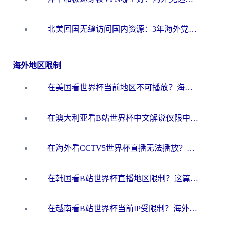
北美回国无缝访问国内资源：3年海外党亲测的加速器选择指南
海外地区限制
在美国看世界杯当前地区不可播放？海外党体育观赛终极指南来了！
在澳大利亚看B站世界杯中文解说仅限中国大陆？这篇指南帮你打破限制看遍赛事
在海外看CCTV5世界杯直播无法播放？这篇指南让你和国内球迷同步呐喊
在韩国看B站世界杯直播地区限制？这篇指南让你告别“当前地区不可播放”
在越南看B站世界杯当前IP受限制？海外党体育观赛终极指南来了