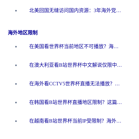
北美回国无缝访问国内资源：3年海外党亲测的加速器选择指南
海外地区限制
在美国看世界杯当前地区不可播放？海外党体育观赛终极指南来了！
在澳大利亚看B站世界杯中文解说仅限中国大陆？这篇指南帮你打破限制看遍赛事
在海外看CCTV5世界杯直播无法播放？这篇指南让你和国内球迷同步呐喊
在韩国看B站世界杯直播地区限制？这篇指南让你告别“当前地区不可播放”
在越南看B站世界杯当前IP受限制？海外党体育观赛终极指南来了