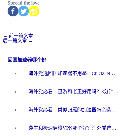
Spread the love
←
前一篇文章
后一篇文章
→
回国加速器哪个好
海外党选回国加速器不用愁：ChickCN和洞见哪个好？一篇搞定所有疑问
海外党必看：迅游和老王好用吗？3分钟选对加速国内网络的加速器
海外党必看：类似归雁的加速器怎么选？一篇搞定无缝访问国内资源
斧牛和极速穿梭VPN哪个好？海外党选回国加速器必看的真实对比与避坑指南