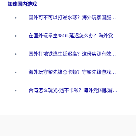
加速国内游戏
国外可不可以打逆水寒？海外玩家国服畅玩终极指南（附漫威荒野乱斗加速方案）
在国外玩拳皇98OL延迟怎么办？海外党亲测有效的低延迟指南
国外打地铁逃生延迟高？这份实测有效的低延迟指南帮你吃鸡
海外玩守望先锋总卡顿？守望先锋游戏加速器在哪里买&避坑指南（附欧洲非洲游戏实测）
台湾怎么玩光·遇不卡顿？海外党国服游戏加速终极攻略（附实测体验）