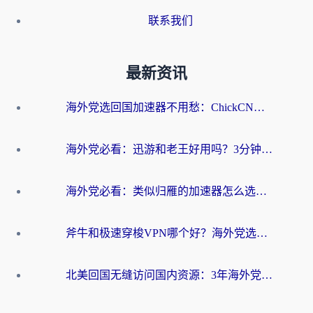
联系我们
最新资讯
海外党选回国加速器不用愁：ChickCN和洞见哪个好？一篇搞定所有疑问
海外党必看：迅游和老王好用吗？3分钟选对加速国内网络的加速器
海外党必看：类似归雁的加速器怎么选？一篇搞定无缝访问国内资源
斧牛和极速穿梭VPN哪个好？海外党选回国加速器必看的真实对比与避坑指南
北美回国无缝访问国内资源：3年海外党亲测的加速器选择指南