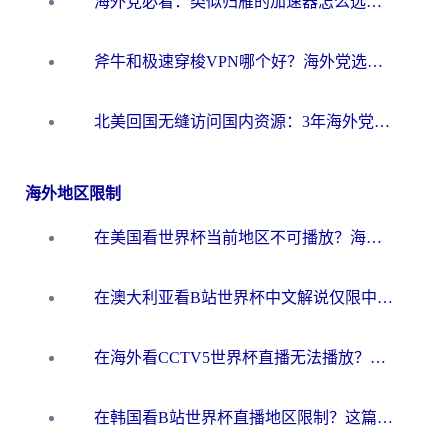
海外党必看：类似归雁的加速器怎么选？一篇搞定无缝访问国内资源
斧牛和极速穿梭VPN哪个好？海外党选回国加速器必看的真实对比与避坑指南
北美回国无缝访问国内资源：3年海外党亲测的加速器选择指南
海外地区限制
在美国看世界杯当前地区不可播放？海外党体育观赛终极指南来了！
在澳大利亚看B站世界杯中文解说仅限中国大陆？这篇指南帮你打破限制看遍赛事
在海外看CCTV5世界杯直播无法播放？这篇指南让你和国内球迷同步呐喊
在韩国看B站世界杯直播地区限制？这篇指南让你告别“当前地区不可播放”