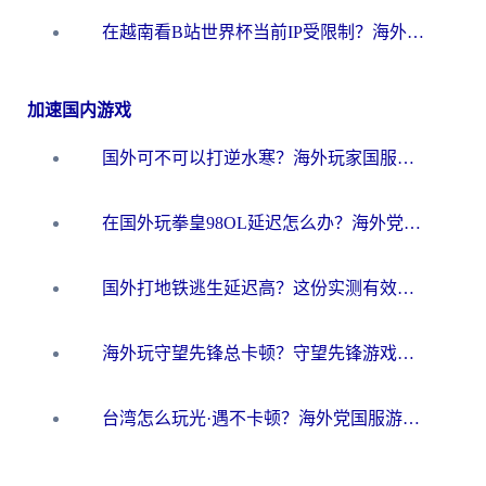
在越南看B站世界杯当前IP受限制？海外党体育观赛终极指南来了
加速国内游戏
国外可不可以打逆水寒？海外玩家国服畅玩终极指南（附漫威荒野乱斗加速方案）
在国外玩拳皇98OL延迟怎么办？海外党亲测有效的低延迟指南
国外打地铁逃生延迟高？这份实测有效的低延迟指南帮你吃鸡
海外玩守望先锋总卡顿？守望先锋游戏加速器在哪里买&避坑指南（附欧洲非洲游戏实测）
台湾怎么玩光·遇不卡顿？海外党国服游戏加速终极攻略（附实测体验）