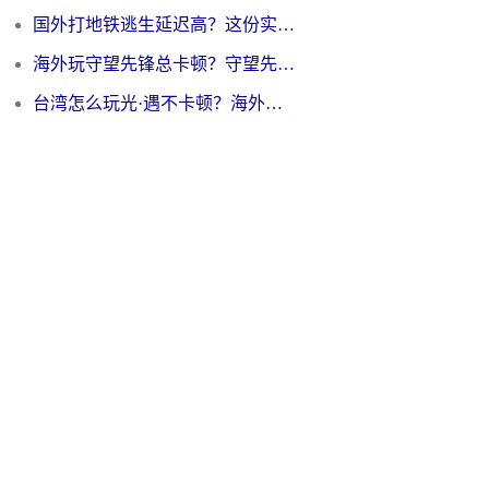
国外打地铁逃生延迟高？这份实测有效的低延迟指南帮你吃鸡
海外玩守望先锋总卡顿？守望先锋游戏加速器在哪里买&避坑指南（附欧洲非洲游戏实测）
台湾怎么玩光·遇不卡顿？海外党国服游戏加速终极攻略（附实测体验）