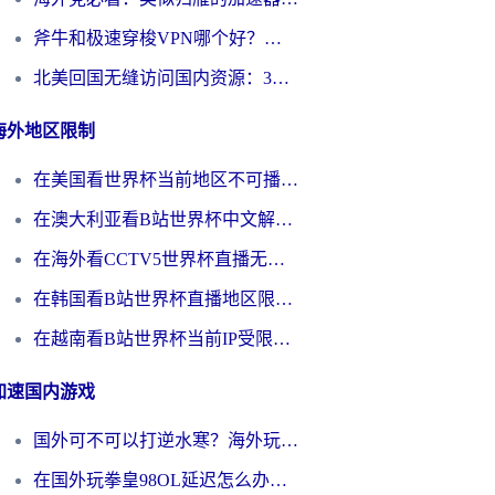
斧牛和极速穿梭VPN哪个好？海外党选回国加速器必看的真实对比与避坑指南
北美回国无缝访问国内资源：3年海外党亲测的加速器选择指南
海外地区限制
在美国看世界杯当前地区不可播放？海外党体育观赛终极指南来了！
在澳大利亚看B站世界杯中文解说仅限中国大陆？这篇指南帮你打破限制看遍赛事
在海外看CCTV5世界杯直播无法播放？这篇指南让你和国内球迷同步呐喊
在韩国看B站世界杯直播地区限制？这篇指南让你告别“当前地区不可播放”
在越南看B站世界杯当前IP受限制？海外党体育观赛终极指南来了
加速国内游戏
国外可不可以打逆水寒？海外玩家国服畅玩终极指南（附漫威荒野乱斗加速方案）
在国外玩拳皇98OL延迟怎么办？海外党亲测有效的低延迟指南