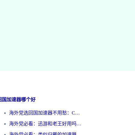
回国加速器哪个好
海外党选回国加速器不用愁：ChickCN和洞见哪个好？一篇搞定所有疑问
海外党必看：迅游和老王好用吗？3分钟选对加速国内网络的加速器
海外党必看：类似归雁的加速器怎么选？一篇搞定无缝访问国内资源