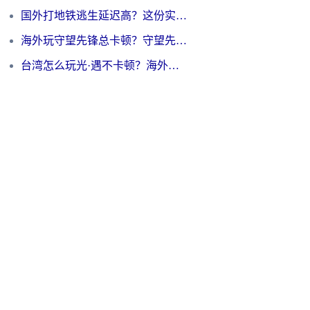
国外打地铁逃生延迟高？这份实测有效的低延迟指南帮你吃鸡
海外玩守望先锋总卡顿？守望先锋游戏加速器在哪里买&避坑指南（附欧洲非洲游戏实测）
台湾怎么玩光·遇不卡顿？海外党国服游戏加速终极攻略（附实测体验）