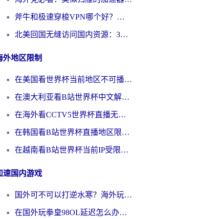
斧牛和极速穿梭VPN哪个好？海外党选回国加速器必看的真实对比与避坑指南
北美回国无缝访问国内资源：3年海外党亲测的加速器选择指南
海外地区限制
在美国看世界杯当前地区不可播放？海外党体育观赛终极指南来了！
在澳大利亚看B站世界杯中文解说仅限中国大陆？这篇指南帮你打破限制看遍赛事
在海外看CCTV5世界杯直播无法播放？这篇指南让你和国内球迷同步呐喊
在韩国看B站世界杯直播地区限制？这篇指南让你告别“当前地区不可播放”
在越南看B站世界杯当前IP受限制？海外党体育观赛终极指南来了
加速国内游戏
国外可不可以打逆水寒？海外玩家国服畅玩终极指南（附漫威荒野乱斗加速方案）
在国外玩拳皇98OL延迟怎么办？海外党亲测有效的低延迟指南