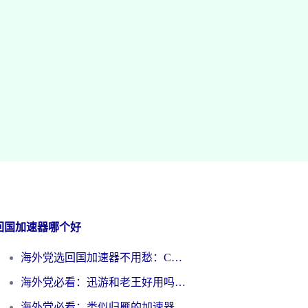
回国加速器哪个好
海外党选回国加速器不用愁：ChickCN和洞见哪个好？一篇搞定所有疑问
海外党必看：迅游和老王好用吗？3分钟选对加速国内网络的加速器
海外党必看：类似归雁的加速器怎么选？一篇搞定无缝访问国内资源